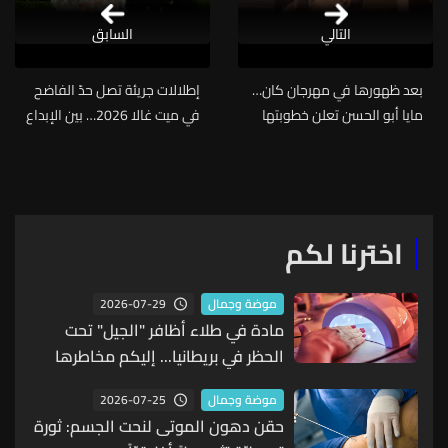
التالي
السابق
بعد ظهورها في مهرجان كان…
إطلالات جريئة تصل حدّ الفاضح
مايا أبو الحسن تعلن خطوبتها
في ميت غالا 2026… بين الإبداع
بأجواء رومانسية ساحرة!
والصدمة: من أبهر ومن تجاوز
(فيديو)
الحدود؟
اخترنا لكم
2026-07-29
موضة وجمال
مادة في طلاء أظافر "الجيل" تحت
الحظر في بريطانيا... إليكم مخاطرها
الصحية
2026-07-25
موضة وجمال
حقن دهون الموتى لنحت الجسم: ثورة