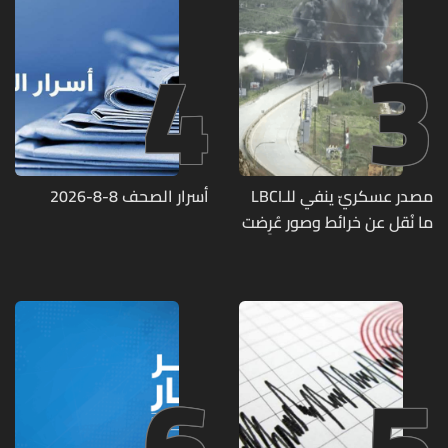
4
3
مصدر عسكريّ ينفي للـLBCI
أسرار الصحف 8-8-2026
ما نُقل عن خرائط وصور عُرِضت
أمام الوفد اللبنانيّ تُبيّن
مواقع مراكز قيادية ومنشآت
تحت الأرض
6
5