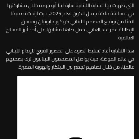
التي ظهرت بها الشابة اللبنانية سارة لينا أبو جودة خلال مشاركتها
في مسابقة ملكة جمال الكون لعام 2025، حيث ارتدت تصميمًا
لافتًا من توقيع المصمم اللبناني كريكور جابوتيان
ومنسق
الإطلالة عمر عبد الغاني
، حمل طابعًا مشابهًا على أحد أبرز المسارح
العالمية
.
هذا التشابه أعاد تسليط الضوء على الحضور القوي للإبداع اللبناني
في عالم الموضة، حيث يواصل المصممون اللبنانيون ترك بصمتهم
عالميًا، من خلال تصاميم تجمع بين الابتكار والهوية المميزة
.