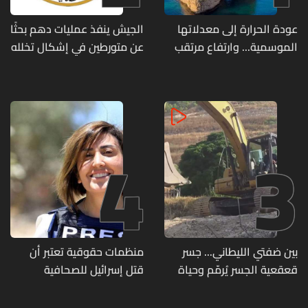
عودة الحرارة إلى معدلاتها
الجيش ينفذ عمليات دهم بحثًا
الموسمية... وارتفاع مرتقب
عن متورطين في إشكال تخلله
مطلع الأسبوع المقبل
إطلاق نار ويضبط أسلحة
وذخائر حربية ويتلف 16 خيمة
مزروعة بالماريجوانا
4
3
بين ضفتي الليطاني... جسر
منظمات حقوقية تعتبر أن
قعقعية الجسر يُرمّم وحياة
قتل إسرائيل للصحافية
تحاول النهوض من جديد
اللبنانية آمال خليل يرقى الى
"جريمة حرب"