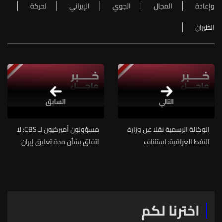
وإعادة
المجال
الجوي
الإيراني
لحركة
الطيران
التالي
السابق
الوكالة الرسمية نقلا عن وزارة
مسؤولون أميركيون لـ CBS: لا
النفط العراقية: استئناف
اتفاق بشأن مدة تعليق إيران
الصادرات من جميع الحقول
تخصيب اليورانيوم حتى الآن
خلال الأيام القليلة المقبلة
ونناقش طرقاً عدة لمعالجة
مخزون اليورانيوم المخصب
اخترنا لكم