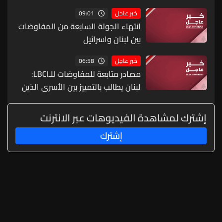
09:01
خبر عاجل
انتهاء الجولة السابعة من المفاوضات
بين لبنان واسرائيل
06:58
خبر عاجل
مصادر متابعة للمفاوضات للـLBCI:
لبنان يطالب بالتمييز بين الأسرى الذين
اعتُقلوا أثناء القتال والآخرين عند تفقد
منازلهم من وهؤلاء يفترض إطلاقهم
إشترك لمشاهدة الفيديوهات عبر الانترنت
بسرعة
إشترك