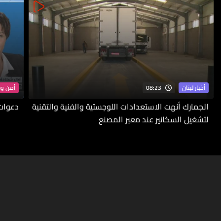
08:23
أخبار لبنان
أمن و
الجمارك أنهت الاستعدادات اللوجستية والفنية والتقنية
دعوات 
لتشغيل السكانير عند معبر المصنع