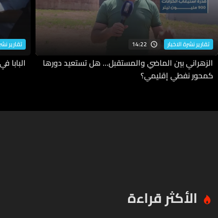
14:22
تقارير نشرة الاخبار
تقارير نشرة
الزهراني بين الماضي والمستقبل... هل تستعيد دورها
البابا ف
كمحور نفطي إقليمي؟
الأكثر قراءة