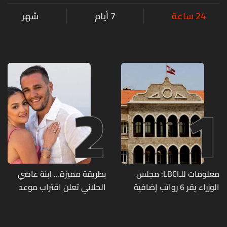
24 ساعة
7 أيام
شهر
2
1
معلومات للـLBCI: مجلس
بطريقة مميزة… ابنة عاصي
الوزراء يقر 6 رواتب إضافية
الحلاني تعلن اقتراب موعد
لموظفي القطاع العام
زفافها
وصرف الفروقات بأثر رجعي
منذ آذار