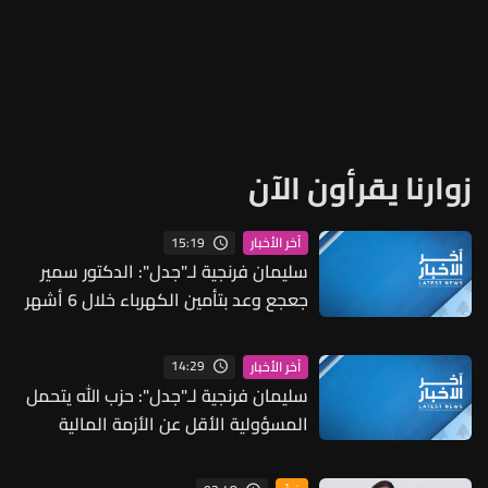
زوارنا يقرأون الآن
15:19
آخر الأخبار
سليمان فرنجية لـ"جدل": الدكتور سمير
جعجع وعد بتأمين الكهرباء خلال 6 أشهر
ولم يتمكن من ذلك... "ليش وعدت؟ ما
كان لازم توعد"
14:29
آخر الأخبار
سليمان فرنجية لـ"جدل": حزب الله يتحمل
المسؤولية الأقل عن الأزمة المالية
والاقتصادية في لبنان لكنه لم يعرف
كيف يدير الدولة