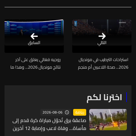
التالي
السابق
استراحات الترطيب في مونديال
روجيه فغالي يعلق على آخر
2026... صحة اللاعبين أم منجم
نتائج مونديال 2026... وهذا ما
ذهب إعلاني؟
قاله عن رالي اهدن
اخترنا لكم
2026-08-06
رياضة
صاعقة برق تُحوّل مباراة كرة قدم إلى
مأساة... وفاة لاعب وإصابة 12 آخرين