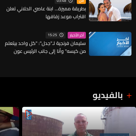
03:48
فنّ
بطريقة مميزة… ابنة عاصي الحلاني تعلن
اقتراب موعد زفافها
15:25
آخر الأخبار
سليمان فرنجية لـ"جدل": "كل واحد بيتعلم
من كيسه" وأنا إلى جانب الرئيس عون
لكن الوقت وحصانتنا ووحدتنا الداخلية
وتفاهمنا هي الحل وعلينا أن نتعلم مما
يحصل في المنطقة ونستفيد منه
بالفيديو