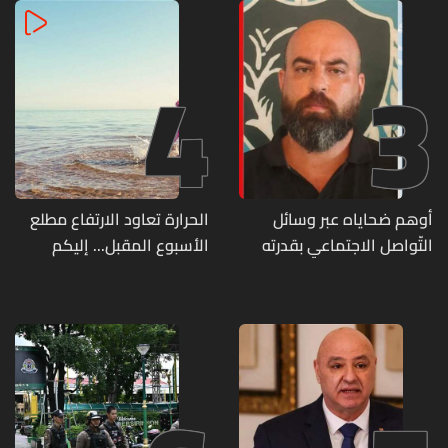
4
3
أوهم ضحاياه عبر وسائل
الحرارة تعاود الارتفاع مطلع
التّواصل الاجتماعي بقدرته
الأسبوع المقبل... إليكم
على تسليمهم مطابخ
تفاصيل الطقس
و"أعمال نجارة"... هل من
وقع ضحيّة أعماله؟