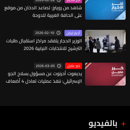
شاهد من رويترز: تصاعد الدخان من موقع
على الحافة الغربية للدوحة
2026-02-10
أخبار لبنان
الوزير الحجار يتفقد مراكز استقبال طلبات
الترشيح للانتخابات النيابية 2026
2026-03-05
خبر عاجل
يديعوت أحرنوت عن مسؤول بسلاح الجو
الإسرائيلي: ننفذ عمليات تعادل 4 أضعاف
ما نفذناه في العملية السابقة ضد إيران
بالفيديو