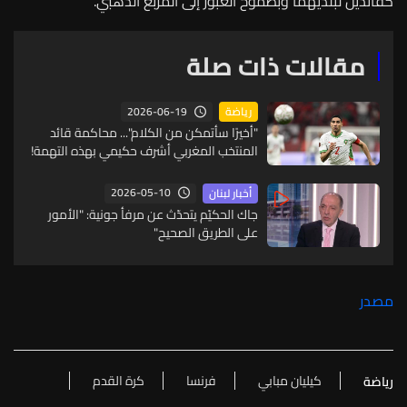
كقائدين لبلدَيهما وبطموح العبور إلى المربّع الذهبي.
مقالات ذات صلة
2026-06-19
رياضة
"أخيرًا سأتمكن من الكلام"... محاكمة قائد
المنتخب المغربي أشرف حكيمي بهذه التهمة!
2026-05-10
أخبار لبنان
جاك الحكيّم يتحدّث عن مرفأ جونية: "الأمور
على الطريق الصحيح"
مصدر
كيليان مبابي
فرنسا
كرة القدم
رياضة