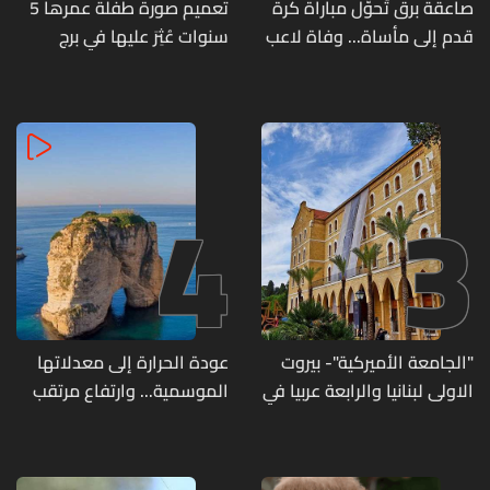
صاعقة برق تُحوّل مباراة كرة
تعميم صورة طفلة عمرها 5
قدم إلى مأساة... وفاة لاعب
سنوات عُثِرَ عليها في برج
وإصابة 12 آخرين
حمود
4
3
"الجامعة الأميركية"- بيروت
عودة الحرارة إلى معدلاتها
الاولى لبنانيا والرابعة عربيا في
الموسمية... وارتفاع مرتقب
تصنيف UNIRANKS للعام
مطلع الأسبوع المقبل
2027