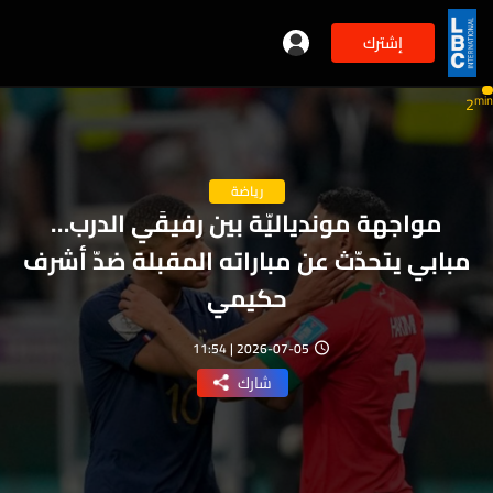
إشترك
min
2
رياضة
مواجهة موندياليّة بين رفيقَي الدرب…
مبابي يتحدّث عن مباراته المقبلة ضدّ أشرف
حكيمي
2026-07-05 | 11:54
شارك