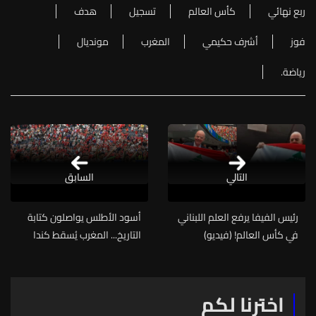
ربع نهائي
كأس العالم
تسجيل
هدف
فوز
أشرف حكيمي
المغرب
مونديال
رياضة.
التالي
السابق
رئيس الفيفا يرفع العلم اللبناني
أسود الأطلس يواصلون كتابة
في كأس العالم! (فيديو)
التاريخ... المغرب يُسقط كندا
بثلاثية ويبلغ ربع نهائي
المونديال
اخترنا لكم