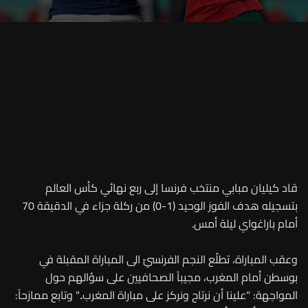
قاد كيليان مبابي منتخب فرنسا إلى ربع نهائي كأس العالم
بتسجيله هدف الفوز الوحيد (1-0) من ركلة جزاء في الدقيقة 70
أمام باراغواي ليلة أمس.
وعقب المباراة، تطلّع النجم الفرنسيّ الى المباراة المقبلة في
بوسطن أمام المغرب، مجيباً الصحافيين على سؤالهم حول
المواجهة: "علينا أن نرتاح ونركز على مباراة المغرب.." وتابع ممازحاً: