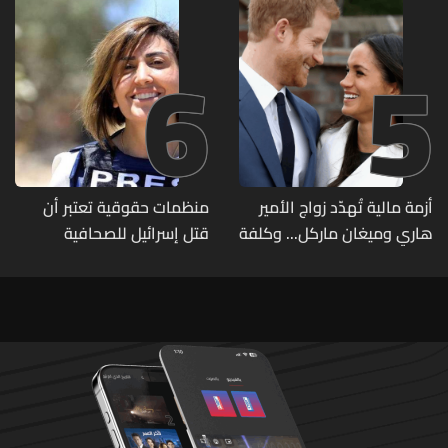
6
5
أزمة مالية تُهدّد زواج الأمير
منظمات حقوقية تعتبر أن
هاري وميغان ماركل... وكلفة
قتل إسرائيل للصحافية
الطلاق تحول دونه
اللبنانية آمال خليل يرقى الى
"جريمة حرب"