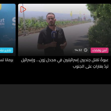
14:32
أمن وقضاء
تقارير نشرة
عبوةٌ تقتل جنديين إسرائيليين في مجدل زون… وإسرائيل
برمانا ت
تردّ بغاراتٍ على الجنوب