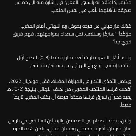
حكيمي؟ أعتقد أنه راسلني بالفعل" في إشارةٍ منه الى حماس
صديقه لتأهّلهما للّعب على نفس الملعب.
كذلك عبّر مبابي عن فرحه بخوض ربع النهائي أمام المغرب،
مؤكّداً: "سنركّز وسنلعب. نحن سعداء بمواجهتهم، فهم فريق
قويّ جداً".
وجاء تأهّل المغرب تاريخياً بعد تجاوزه كندا (3-0)، ليصبح أوّل
منتخب إفريقي يبلغ ربع النهائي في نسختين متتاليتين.
ويكمن التحدّي الأكبر في المباراة المقبلة، ففي مونديال 2022،
أقصت فرنسا المنتخب المغربيّ من نصف النهائي بنتيجة (2-0)، ما
يعيد خطر أن تسرق فرنسا مجدّداً فرصة أن يكتب المغرب تاريخاً
جديداً.
والآن، يتجدّد الصدام بين الصديقين والزميلَين السابقين في باريس
سان جيرمان، أشرف حكيمي وكيليان مبابي، ولكن هذه المرّة