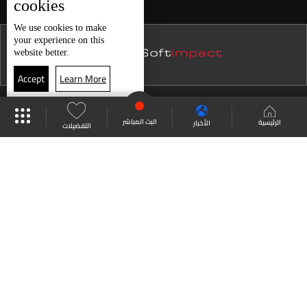
cookies
نشرة 20 تموز
We use
cookies
to make
your experience on this
نشرة 19 تموز
website better.
نشرة 18 تموز
Accept
Learn More
نشرة 17 تموز
موقع البرامج
جدول البرامج
البث المباشر
نشرة 16 تموز
البث المباشر
الرئيسية
الأخبار
التفضيلات
نشرة 15 تموز
العودة للأعلى
نشرة 14 تموز
نشرة 13 تموز
انضم الى ملايين المتابعين
نشرة 12 تموز
نشرة 11 تموز
LBCI Lebanon
نشرة 10 تموز
نشرة 09 تموز