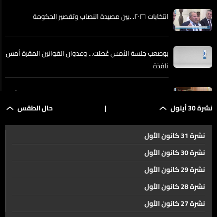
انتخابات ٢٠٢٦...بين مصيدة النصاب وتقصير الحكومة
بوصعب جلسة الأمس عُطلت... وعدوان القوانين المقرة أمس
نافذة
هل من خطر على الإنتخابات النيابية؟ وكيف يمكن حل مسألة
إنتخاب المغتربين؟
نشرة 30 أيلول
|
حال الطقس
نشرة 31 كانون الأول
الفلسيطينيون باقون قي غزة وهذا هو شكل غزة بعد وقف
اطلاق النار
نشرة 30 كانون الأول
نشرة 29 كانون الأول
قبول نتنياهو لخطة ترامب... يقابله معارضة داخلية
نشرة 28 كانون الأول
نشرة 27 كانون الأول
التعليق الأول لرولان خوري بعد إطلاقه وإسقاط الجنايات عنه