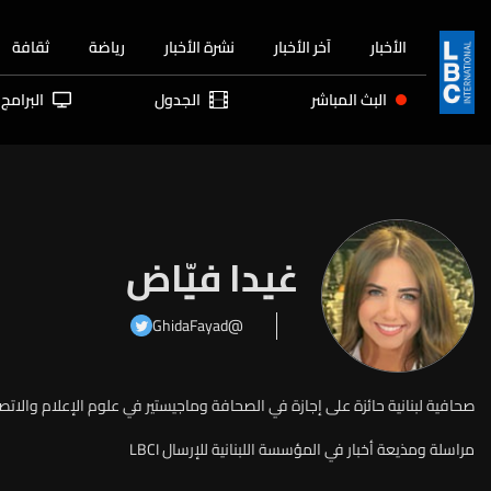
الأخبار
آخر الأخبار
نشرة الأخبار
رياضة
ثقافة
البث المباشر
الجدول
البرامج
غيدا فيّاض
@GhidaFayad
صحافية لبنانية حائزة على إجازة في الصحافة وماجيستير في علوم الإعلام والاتصال
مراسلة ومذيعة أخبار في المؤسسة اللبنانية للإرسال LBCI