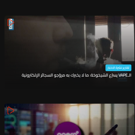
تقارير نشرة الاخبار
الـVAPE يسرّع الشيخوخة: ما لا يخبرك به مروّجو السجائر الإلكترونية