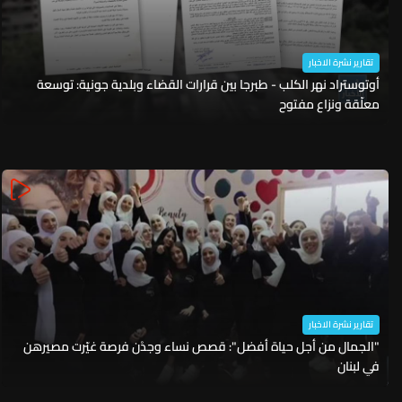
تقارير نشرة الاخبار
أوتوستراد نهر الكلب - طبرجا بين قرارات القضاء وبلدية جونية: توسعة
معلّقة ونزاع مفتوح
تقارير نشرة الاخبار
"الجمال من أجل حياة أفضل": قصص نساء وجدْن فرصة غيّرت مصيرهن
في لبنان