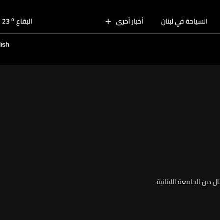
o
بيروت
28
o
السياحة في لبنان
أخبار أخرى
البقاع
23
o
الجنوب
26
ish
o
الشمال
27
o
جبل لبنان
24
o
كسروان
27
o
متن
27
o
بيروت
28
 من الجامعة اللبنانية.