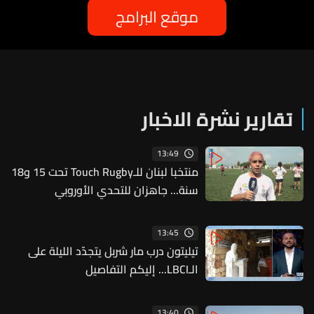
موقع البرامج
تقارير نشرة الاخبار
13:49
منتخبا لبنان للـTouch Rugby تحت 15 و18
سنة... جاهزان للتحدي الأوروبي
13:45
تيليتون درب مار شربل يتجدّد الليلة على
الـLBCI... إليكم التفاصيل
13:40