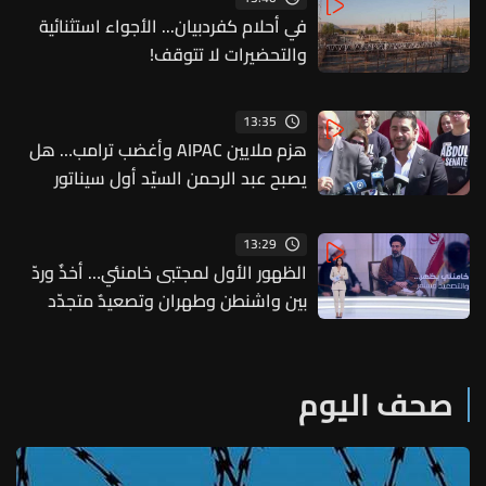
في أحلام كفردبيان... الأجواء استثنائية
والتحضيرات لا تتوقف!
13:35
هزم ملايين AIPAC وأغضب ترامب… هل
يصبح عبد الرحمن السيّد أول سيناتور
مسلم؟
13:29
الظهور الأول لمجتبى خامنئي… أخذٌ وردّ
بين واشنطن وطهران وتصعيدٌ متجدّد
على الجبهة السعودية–الحوثية
صحف اليوم