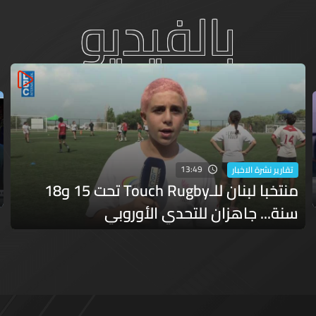
بالفيديو
13:49
تقارير نشرة الاخبار
منتخبا لبنان للـTouch Rugby تحت 15 و18
سنة... جاهزان للتحدي الأوروبي