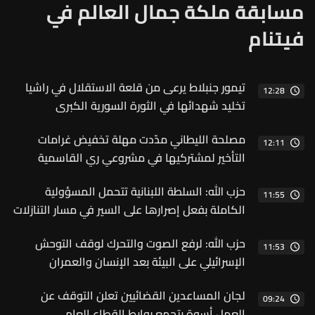
مسابقة ملكة جمال العالم في
فيتنام
تيمور جنبلاط يرعى من قلعة الاستقلال في راشيا
12:28
تخليد شهدائها في الثورة السورية الكبرى
مصلحة الليطاني مدّدت مهلة تخفيض غرامات
12:11
التأخير لمشتركيها في مشروعي ري القاسمية
وصيدا جزين
حزب الله: السلطة اللبنانية تتحمل المسؤولية
11:55
الكاملة بفعل إصرارها على السير في مسار التنازلات
وتقديمها الهدايا المجانية للعدو
حزب الله: لرفع الصوت والتحرك لوقف التوحش
11:53
الإسرائيلي على البيئة بعد الإنسان والعمران
لجان المساعدين القضائيين تعلن التوقف عن
09:24
العمل أسوة بتجمع روابط القطاع العام