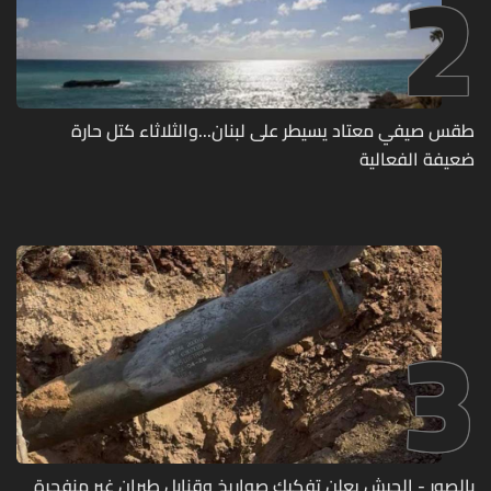
2
طقس صيفي معتاد يسيطر على لبنان...والثلاثاء كتل حارة
ضعيفة الفعالية
3
بالصور - الجيش يعلن تفكيك صواريخ وقنابل طيران غير منفجرة