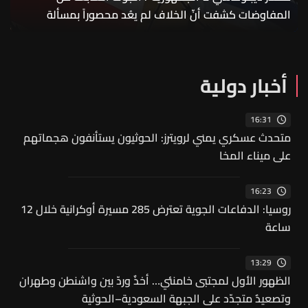
المفاوضات كشفت أنّ الخلاف لم يعُد محصوراً بمسألة
الانسحاب الإسرائيلي
أخبار دولية
16:31
متحدث عسكري يمني لرويترز: الحوثيون يستأنفون هجماتهم
على ميناء المخا
16:23
روسيا: الدفاعات الجوية تعترض 285 مسيرة أوكرانية خلال 12
ساعة
13:29
الظهور الأول لمجتبى خامنئي… أخذٌ وردّ بين واشنطن وطهران
وتصعيدٌ متجدّد على الجبهة السعودية–الحوثية