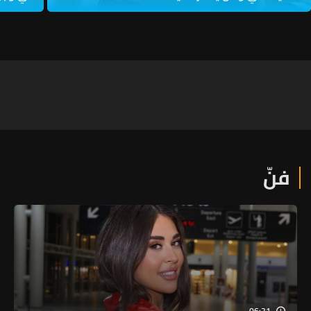
فنّ
06:21