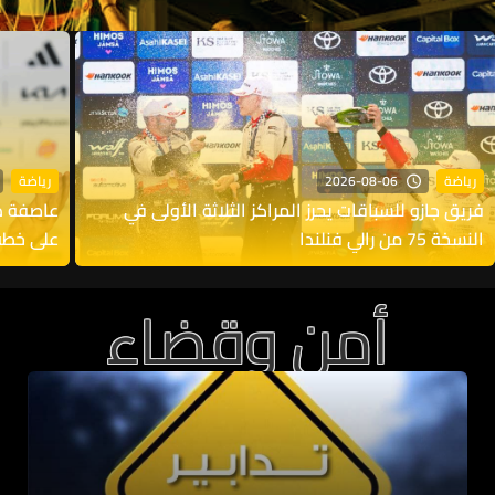
2026-08-06
رياضة
رياضة
فريق جازو للسباقات يحرز المراكز الثلاثة الأولى في
عاصفة د
النسخة 75 من رالي فنلندا
على خطة
أمن وقضاء