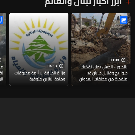
أبرز أخبار لبنان والعالم
08:08
04:13
بالصور - الجيش يعلن تفكيك
صواريخ وقنابل طيران غير
وزارة الطاقة: لا أزمة محروقات...
نُ
منفجرة من مخلفات العدوان
ومادة البنزين متوفرة
الو
الإسرائيلي
قي