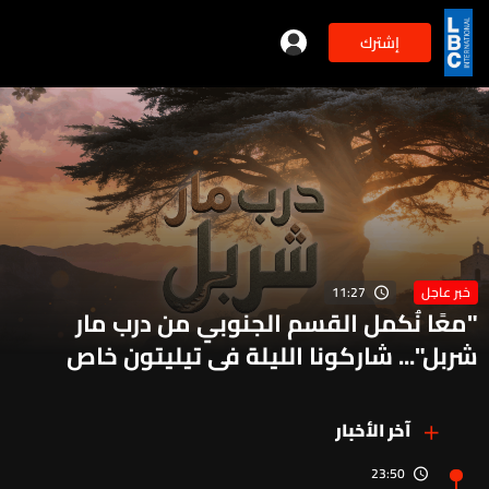
إشترك
11:27
خبر عاجل
"معًا نُكمل القسم الجنوبي من درب مار
شربل"... شاركونا الليلة في تيليتون خاص
لجمع التبرعات عبر الـLBCI
آخر الأخبار
23:50