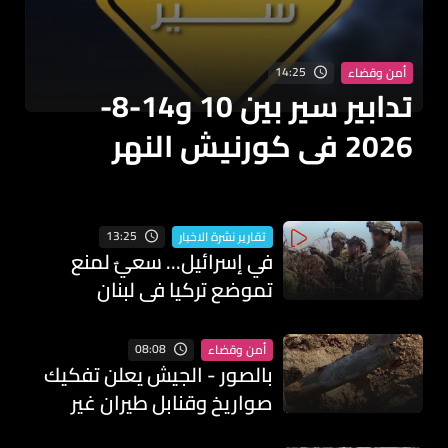
14:25
أمن وقضاء
تدابير سير بين 10 و14-8-
2026 في كورنيش النهر
وبحمدون بسبب أشغال
صيانة طرقات
13:25
تقارير نشرة الاخبار
في إسرائيل... سعيٌ لمنع
تموضع تركيا في لبنان
08:08
أمن وقضاء
بالصور - الجيش يعلن تفكيك
صواريخ وقنابل طيران غير
منفجرة من مخلفات العدوان