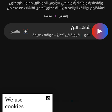
وإقتصادية وإجتماعية ويحاكي هواجس المواطنين محاولًا طرح حلول
لمشاكلهم. ويتألف البرنامج من ثلاثة محاور تتضمن نقاشات مع عدد من
الضيوف الملمّين بالمواضيع المطروحة. ويتخلّل كلّ محور مجموعة من
إجتماعي
سياسية
الفقرات الثابتة.
شاهد الآن
قائمتي
الموسم
فرنجية في "جدل"... مواقف صريحة
5
وواضحة عن أبرز الملفات اللبنانية
والإقليمية
We use
cookies