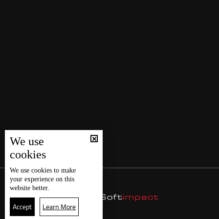
We use
cookies
We use
cookies
to make
your experience on this
website better.
Accept
Learn More