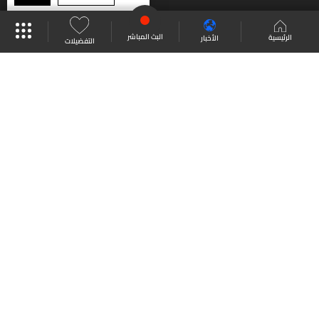
موقع البرامج
جدول البرامج
البث المباشر
البث المباشر
الرئيسية
الأخبار
التفضيلات
العودة للأعلى
انضم الى ملايين المتابعين
LBCI Lebanon
من نحن
اتصل بنا
ترددات القنوات
سياسة الخصوصية
الشروط والأحكام
جميع الحقوق محفوظة
2026
LBC International
©