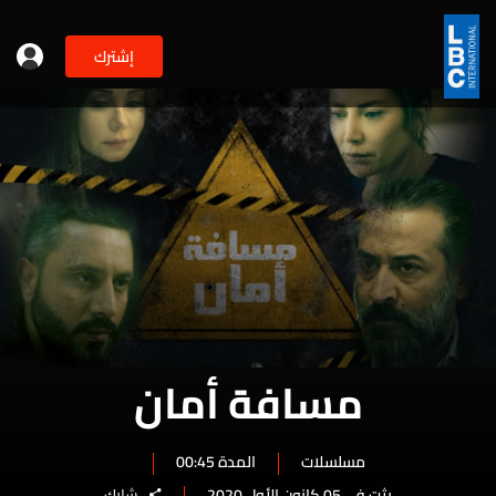
إشترك
مسافة أمان
مسلسلات
المدة 00:45
بثت في 05 كانون الأول 2020
شارك