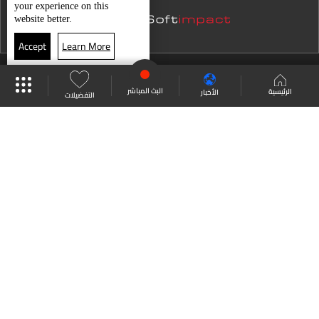
your experience on this
website better.
Accept
Learn More
موقع البرامج
جدول البرامج
البث المباشر
البث المباشر
الرئيسية
الأخبار
التفضيلات
العودة للأعلى
انضم الى ملايين المتابعين
LBCI Lebanon
من نحن
اتصل بنا
ترددات القنوات