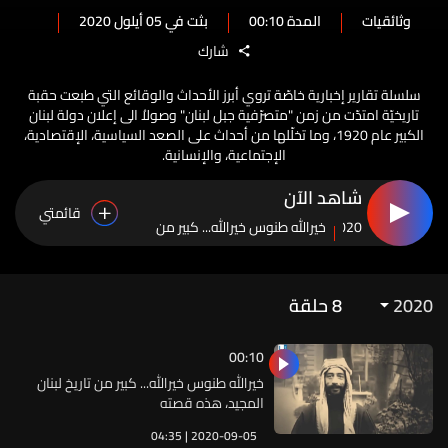
وثائقيات
المدة 00:10
بثت في 05 أيلول 2020
شارك
سلسلة تقارير إخبارية خاصّة تروي أبرز الأحداث والوقائع التي طبعت حقبة
تاريخيّة امتدّت من زمن "متصرّفية جبل لبنان" وصولاُ الى إعلان دولة لبنان
الكبير عام 1920، وما تخلّلها من أحداث على الصعد السياسية، الإقتصادية،
الإجتماعية، والإنسانية.
شاهد الآن
قائمتي
2020
خيرالله طنوس خيرالله... كبير من
تاريخ لبنان المجيد، هذه قصته
2020
8
حلقة
00:10
خيرالله طنوس خيرالله... كبير من تاريخ لبنان
المجيد، هذه قصته
04:35 | 2020-09-05