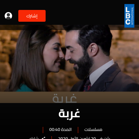
إشترك
غربة
مسلسلات
المدة 00:40
بثت في 20 تشرين الأول 2020
شارك