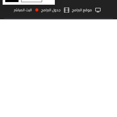
موقع البرامج
جدول البرامج
البث المباشر
البث المباشر
الرئيسية
الأخبار
العودة للأعلى
انضم الى ملايين المتابعين
LBCI Lebanon
من نحن
اتصل بنا
ترددات القنوات
سياسة الخصوصية
الشروط والأحكام
جميع الحقوق محفوظة
2026
LBC International
©