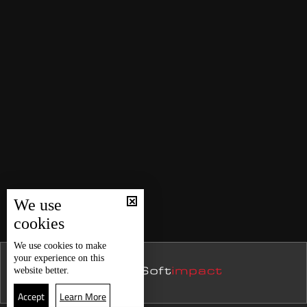
We use
cookies
We use
cookies
to make
your experience on this
website better.
Accept
Learn More