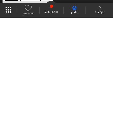
موقع البرامج
جدول البرامج
البث المباشر
البث المباشر
الرئيسية
الأخبار
التفضيلات
العودة للأعلى
انضم الى ملايين المتابعين
LBCI Lebanon
من نحن
اتصل بنا
ترددات القنوات
سياسة الخصوصية
الشروط والأحكام
جميع الحقوق محفوظة
2026
LBC International
©