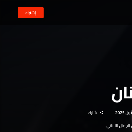
إشترك
ان
شارك
جمال اللبناني.