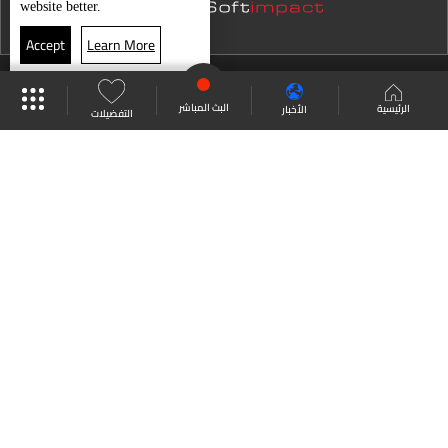
website better.
Accept
Learn More
موقع البرامج
جدول البرامج
البث المباشر
البث المباشر
الرئيسية
الأخبار
التفضيلات
العودة للأعلى
انضم الى ملايين المتابعين
LBCI Lebanon
من نحن
اتصل بنا
ترددات القنوات
سياسة الخصوصية
الشروط والأحكام