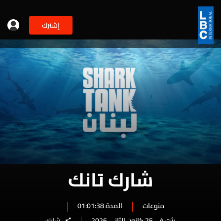
إشترك
شارك تانك
منوعات
المدة 01:01:38
بثت في 25 كانون الثاني 2026
شارك