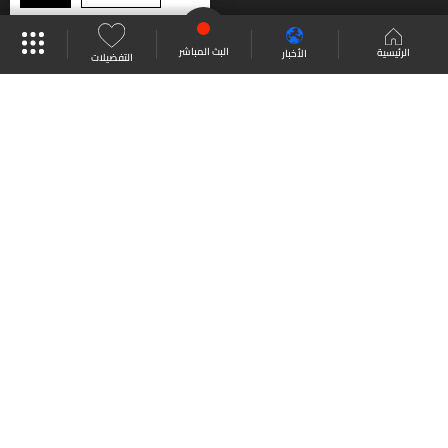
موقع البرامج
جدول البرامج
البث المباشر
البث المباشر
الرئيسية
الأخبار
التفضيلات
العودة للأعلى
انضم الى ملايين المتابعين
LBCI Lebanon
من نحن
اتصل بنا
ترددات القنوات
سياسة الخصوصية
الشروط والأحكام
جميع الحقوق محفوظة
2026
LBC International
©