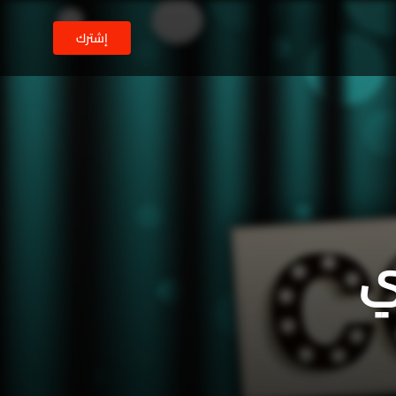
إشترك
ي