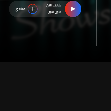
شاهد الآن
قائمتي
سين سين