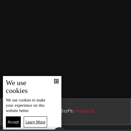
We use
cookies
We use
cookies
to make
your experience on this
website better.
Accept
Learn More