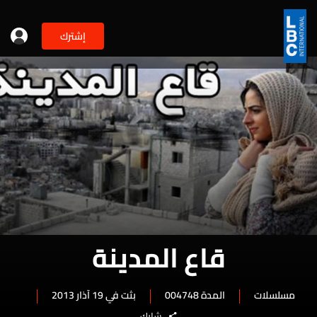
إشترك
قاع المدينة
مسلسلات
المدة 004748
بثت في 19 آذار 2013
شارك