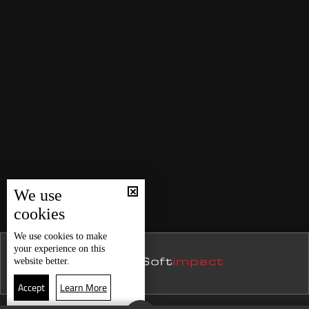
We use
cookies
We use
cookies
to make
your experience on this
website better.
Accept
Learn More