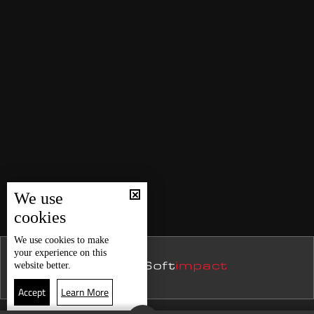
We use
cookies
We use
cookies
to make
your experience on this
website better.
Accept
Learn More