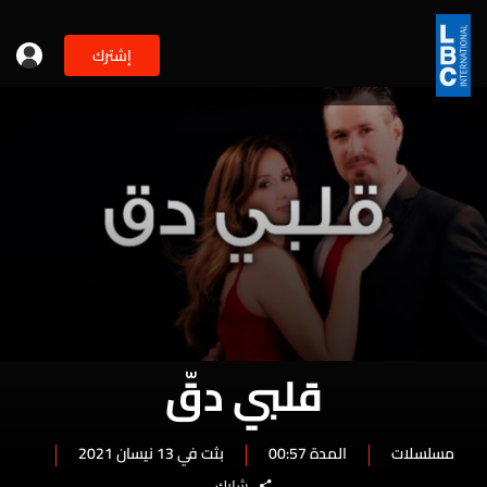
إشترك
قلبي دقّ
مسلسلات
المدة 00:57
بثت في 13 نيسان 2021
شارك