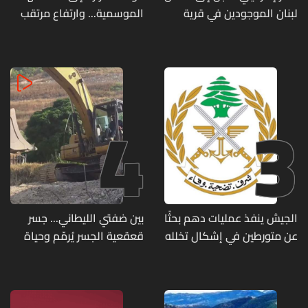
لبنان الموجودين في قرية
الموسمية... وارتفاع مرتقب
المنصوري
مطلع الأسبوع المقبل
4
3
الجيش ينفذ عمليات دهم بحثًا
بين ضفتي الليطاني... جسر
عن متورطين في إشكال تخلله
قعقعية الجسر يُرمّم وحياة
إطلاق نار ويضبط أسلحة
تحاول النهوض من جديد
وذخائر حربية ويتلف 16 خيمة
مزروعة بالماريجوانا