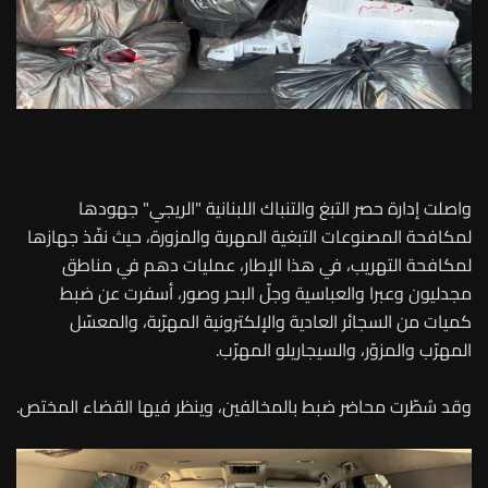
واصلت إدارة حصر التبغ والتنباك اللبنانية "الريجي" جهودها
لمكافحة المصنوعات التبغية المهربة والمزورة، حيث نفّذ جهازها
لمكافحة التهريب، في هذا الإطار، عمليات دهم في مناطق
مجدليون وعبرا والعباسية وجلّ البحر وصور، أسفرت عن ضبط
كميات من السجائر العادية والإلكترونية المهرّبة، والمعسّل
المهرّب والمزوّر، والسيجاريلو المهرّب.
وقد سُطّرت محاضر ضبط بالمخالفين، وينظر فيها القضاء المختص.