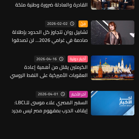
القادرة والعادلة ضرورة وطنية ملحّة
2026-02-02
فنّ
تشابيل روان تتجاوز كل الحدود بإطلالة
صادمة في غرامي 2026... لن تصدقوا
كيف بدت (صور)
2026-04-16
أخبار دولية
الكرملين يقلل من أهمية إعادة
العقوبات الأميركية على النفط الروسي
2026-04-01
آخر الأخبار
السفير المصري علاء موسى للـLBCI:
إيقاف الحرب بمفهوم مصر ليس مجرد
هدنة ونعتقد أن الولايات المتحدة
بإمكانها الوصول إلى حل شامل إذا أرادت
وبإمكانها ضمان السلوك الإسرائيلي