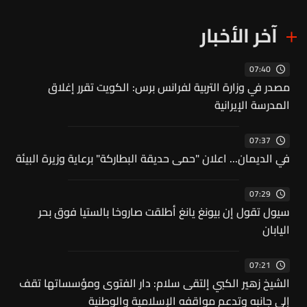
آخر الأخبار
07:40
مصدر في وزارة التربية لفرانس برس: الكويت تقرر إغلاق
المدرسة الإيرانية
07:37
في الديمان... اعلان "حمى حديقة البطاركة" برعاية وزيرة البيئة
07:29
سيول تقول إن بيونغ يانغ أطلقت صاروخا بالستيا فوق بحر
اليابان
07:21
الشيخ زهير الكبي إلتقى سلام: دار الفتوى ومؤسساتها تقف
إلى جانبه وتدعم مواقفه الإسلامية والوطنية