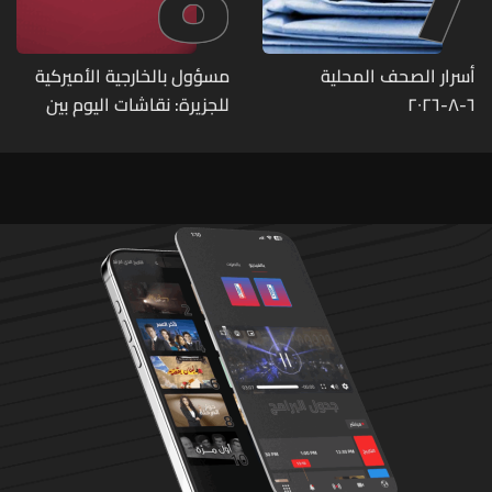
أسرار الصحف المحلية
مسؤول بالخارجية الأميركية
٦-٨-٢٠٢٦
للجزيرة: نقاشات اليوم بين
لبنان وإسرائيل كانت مثمرة
وأحرزت تقدما وستستأنف غدا
وجولة مفاوضات روما بين
لبنان وإسرائيل اختتمت مبكرا
اليوم بسبب تطورات ميدانية