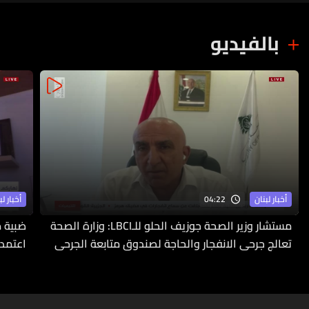
بالفيديو
04:22
أخبار لبنان
أخبار لب
مستشار وزير الصحة جوزيف الحلو للـLBCI: وزارة الصحة
ضبية م
تعالج جرحى الانفجار والحاجة لصندوق متابعة الجرحى
اعتمدت
ملحّة