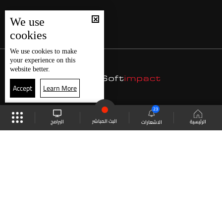
We use
cookies
We use
cookies
to make
your experience on this
website better.
Accept
Learn More
23
البث المباشر
البرامج
الرئيسية
الاشعارات
موقع البرامج
الجدول
البث المباشر
العودة للأعلى
انضم الى ملايين المتابعين