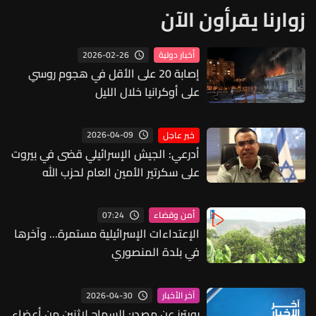
زوارنا يقرأون الآن
2026-02-26
أخبار دولية
إصابة 20 على الأقل في هجوم روسي
على أوكرانيا خلال الليل
2026-04-09
خبر عاجل
أدرعي: الجيش الإسرائيلي قضى في بيروت
على سكرتير الأمين العام لحزب الله
07:24
أمن وقضاء
الإعتداءات الإسرائيلية مستمرة... وآخرها
في بلدة المنصوري
2026-04-30
آخر الأخبار
رويترز عن مصدر: السماح لاثنين من أعضاء