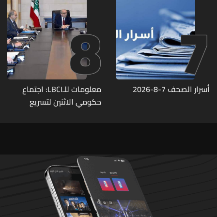
8
7
أسرار الصحف 7-8-2026
معلومات للـLBCI: اجتماع
حكومي الاثنين لتسريع
التحضيرات اللوجستية لنقل
الفيول العراقي إلى لبنان عبر
الصهاريج