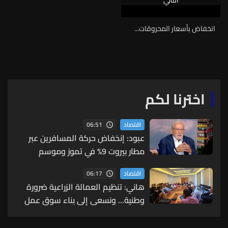
انخفاض بأسعار المحروقات...
اخترنا لكم
06:51
اقتصاد
عبود: إنخفاض حركة المسافرين عبر
مطار بيروت 9% في تموز وموسم
الصيف دون مستويات 2025
06:17
اقتصاد
هاني: تنظيم العمالة الزراعية ضرورة
وطنية... ونسعى إلى بناء سوق عمل
زراعي حديث ومنظم