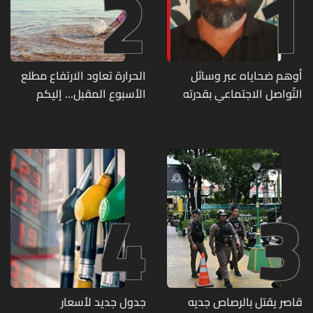
2
1
أوهم ضحاياه عبر وسائل
الحرارة تعاود الارتفاع مطلع
التّواصل الاجتماعي بقدرته
الأسبوع المقبل... إليكم
على تسليمهم مطابخ
تفاصيل الطقس
و"أعمال نجارة"... هل من
وقع ضحيّة أعماله؟
4
3
قاصر يقتل بالرصاص جديه
جدول جديد لأسعار