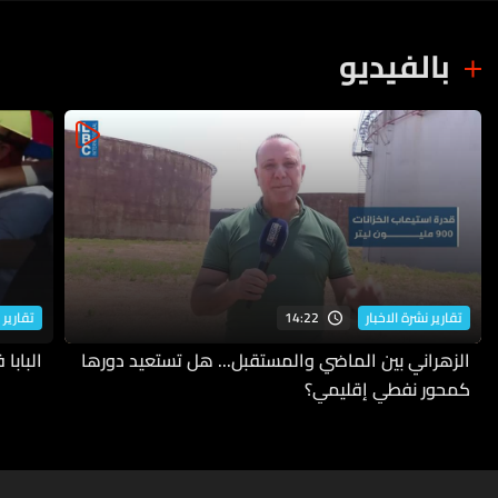
بالفيديو
14:22
تقارير نشرة الاخبار
تقارير 
الزهراني بين الماضي والمستقبل... هل تستعيد دورها
البابا
كمحور نفطي إقليمي؟