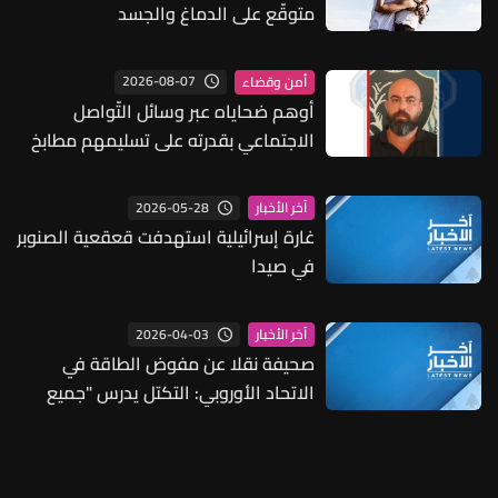
متوقّع على الدماغ والجسد
2026-08-07
أمن وقضاء
أوهم ضحاياه عبر وسائل التّواصل
الاجتماعي بقدرته على تسليمهم مطابخ
و"أعمال نجارة"... هل من وقع ضحيّة
أعماله؟
2026-05-28
آخر الأخبار
غارة إسرائيلية استهدفت قعقعية الصنوبر
في صيدا
2026-04-03
آخر الأخبار
صحيفة نقلا عن مفوض الطاقة في
الاتحاد الأوروبي: التكتل يدرس "جميع
الاحتمالات" بما في ذلك ترشيد استخدام
الوقود وسحب المزيد من النفط من
الاحتياطيات الاستراتيجية