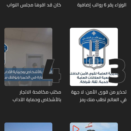
الوزراء يقر 6 رواتب إضافية
كان قد اقرها مجلس النواب
لموظفي القطاع العام
لاعادة النظر فيها
وصرف الفروقات بأثر رجعي
منذ آذار
4
3
تحذير من قوى الأمن: لا جهة
مكتب مكافحة الاتجار
في العالم تطلب منك رمز
بالأشخاص وحماية الآداب
الـOTP
يفكّك شبكتين منظّمتين
للدعارة في الحمرا ويوقف
متورطين