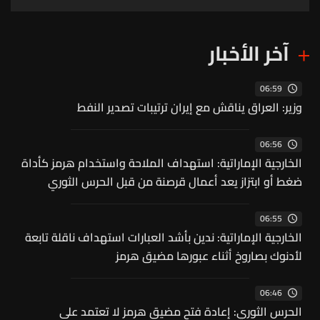
زراعي حديث ومنظم
آخر الأخبار
06:59
وزير: العراق يناقش مع إيران ترتيبات تصدير النفط
06:56
الخارجية الإماراتية: استهداف الملاحة واستخدام هرمز كأداة
ضغط أو ابتزاز يعد أعمال قرصنة من قبل الحرس الثوري
06:55
الخارجية الإماراتية: ندين بأشد العبارات استهداف ناقلة تابعة
لأدنوك بصاروخ أثناء عبورها مضيق هرمز
06:46
الحرس الثوري: إعادة فتح مضيق هرمز لا تعتمد على