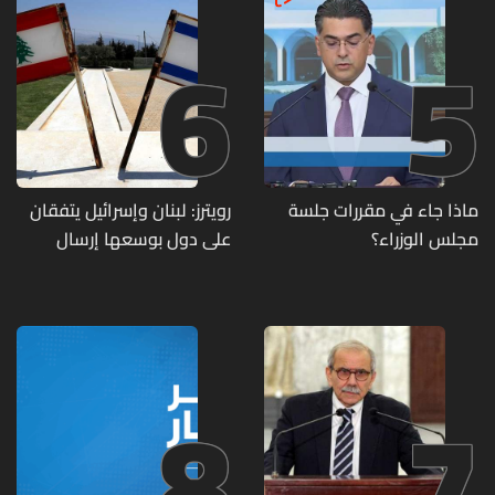
6
5
ماذا جاء في مقررات جلسة
رويترز: لبنان وإسرائيل يتفقان
مجلس الوزراء؟
على دول بوسعها إرسال
قوات للتحقق من نزع سلاح
حزب الله
8
7