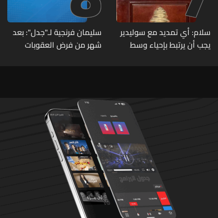
سلام: أي تمديد مع سوليدير
سليمان فرنجية لـ"جدل": بعد
يجب أن يرتبط بإحياء وسط
شهر من فرض العقوبات
بيروت ومؤشرات أداء واضحة
الأميركية عليّ اتصلوا بي "من
عند الرئيس" وقالوا: "ما خصّنا
ما بيطلع بإيدنا"