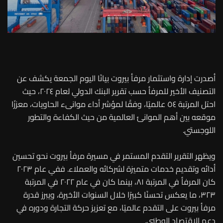
أصدرت إدارة واستثمار مرفأ بيروت بيانًا اليوم الجمعة يكشف عن
التصنيف الأخير للمرفأ حسب تقرير البنك الدولي لعام ٢٠٢٤، حيث
احتل المرتبة ٥٤ عالميًا، وفقًا لمؤشر أداء موانىء الحاويات، معززًا
موقعه بين أهم الموانئ العالمية من حيث الكفاءة والتطور
اللوجستي.
ويظهر التقرير التقدم المستمر في مسيرة مرفأ بيروت نحو تحسين
أدائه وتقديم خدمات متميزة لشركائه والعملاء. ففي عام ٢٠٢٣
كان المرفأ في المرتبة ٨١، بينما كان في عام ٢٠٢٢ في المرتبة
٣٢٣، ما يعكس تحسنًا كبيرًا خلال السنوات الأخيرة، ويبرز قدرة
مرفأ بيروت على التقدم عالميًا، مع تعزيز حركة التجارة ودوره في
دعم الاقتصاد الوطني.