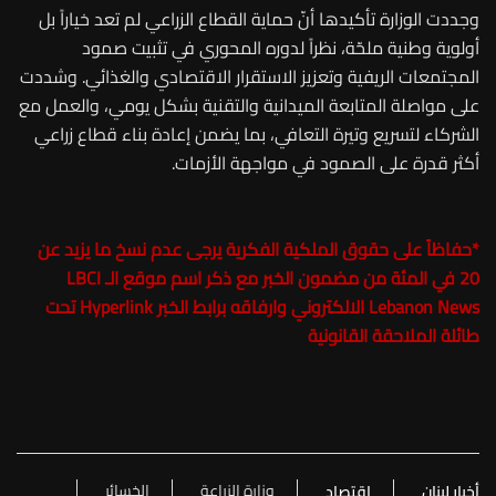
وجددت الوزارة تأكيدها أنّ حماية القطاع الزراعي لم تعد خياراً بل
أولوية وطنية ملحّة، نظراً لدوره المحوري في تثبيت صمود
المجتمعات الريفية وتعزيز الاستقرار الاقتصادي والغذائي. وشددت
على مواصلة المتابعة الميدانية والتقنية بشكل يومي، والعمل مع
الشركاء لتسريع وتيرة التعافي، بما يضمن إعادة بناء قطاع زراعي
أكثر قدرة على الصمود في مواجهة الأزمات.
*حفاظاً على حقوق الملكية الفكرية يرجى عدم نسخ ما يزيد عن
20 في المئة من مضمون الخبر مع ذكر اسم موقع الـ
LBCI
Lebanon News
الالكتروني وارفاقه برابط الخبر Hyperlink تحت
طائلة الملاحقة القانونية
وزارة الزراعة
الخسائر
أخبار لبنان
اقتصاد