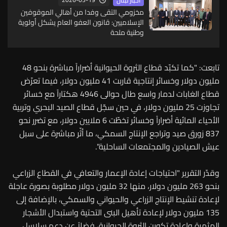
أخبار لبنان
مخزومي التقى وفدا من أهالي الموقوفين
الإسلاميين: قانون العفو العام يشكل أولوية
وطنية ملحة
تابعت: "كما تكبّد قطاع الثروة الحيوانية أضراراً مباشرة بنحو 48
مليون دولار وخسائر إنتاجية قاربت 41 مليون دولار، فيما تعرّض
قطاع الغابات لدمار واسع طال حوالى 4946 هكتاراً مع خسائر
تجاوزت 25 مليون دولار، في حين سجّل قطاع الصيد البحري وتربية
الأحياء المائية أضراراً وخسائر تخطّت 6 ملايين دولار، مع تضرر نحو
837 زورق صيد وتراجع الإنتاج السمكي، ما أثّر مباشرة على سبل
عيش الصيادين والمجتمعات الساحلية".
وقدّر التقرير "احتياجات إعادة الإعمار والتعافي في القطاع الزراعي
بنحو 263 مليون دولار، منها 32 مليون دولار مطلوبة بصورة عاجلة
لإعادة تنشيط الإنتاج الزراعي والحيواني والسمكي، بالإضافة إلى
135 مليون دولار لإعادة تأهيل البنى التحتية واستبدال الأشجار
المثمرة وإعادة تكوين الثروة الحيوانية، فضلاً عن دعم سلاسل