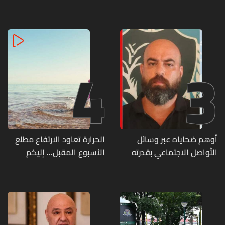
لموظفي القطاع العام
زفافها
وصرف الفروقات بأثر رجعي
منذ آذار
4
3
أوهم ضحاياه عبر وسائل
الحرارة تعاود الارتفاع مطلع
التّواصل الاجتماعي بقدرته
الأسبوع المقبل... إليكم
على تسليمهم مطابخ
تفاصيل الطقس
و"أعمال نجارة"... هل من
وقع ضحيّة أعماله؟