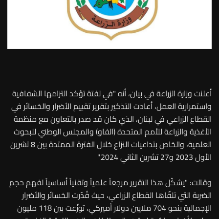
أعلنت وزارة الزراعة في بيان، أنه "في لفتة تؤكد التزامها الشفافية
واستمرارية العمل، أعادت التذكير بتقرير تقييم الأضرار والخسائر في
القطاع الزراعي في لبنان، الذي كان قد صدر بالتعاون مع منظمة
الأغذية والزراعة للأمم المتحدة (الفاو) والمجلس الوطني للبحوث
العلمية، والخاص بتداعيات النزاع خلال الفترة الممتدة بين 8 تشرين
الأول 2023 و27 تشرين الثاني 2024."
وقالت: "يشكّل هذا التقرير مرجعاً علمياً وتقنياً أساسياً لفهم حجم
الضربة التي تلقّاها القطاع الزراعي، حيث قُدّرت الخسائر والأضرار
الإجمالية بنحو 704 ملايين دولار أميركي، توزّعت بين 118 مليون