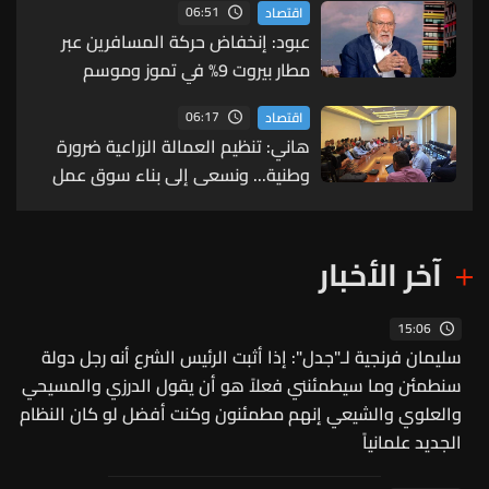
06:51
اقتصاد
عبود: إنخفاض حركة المسافرين عبر
مطار بيروت 9% في تموز وموسم
الصيف دون مستويات 2025
06:17
اقتصاد
هاني: تنظيم العمالة الزراعية ضرورة
وطنية... ونسعى إلى بناء سوق عمل
زراعي حديث ومنظم
آخر الأخبار
15:06
سليمان فرنجية لـ"جدل": إذا أثبت الرئيس الشرع أنه رجل دولة
سنطمئن وما سيطمئنني فعلاً هو أن يقول الدرزي والمسيحي
والعلوي والشيعي إنهم مطمئنون وكنت أفضل لو كان النظام
الجديد علمانياً