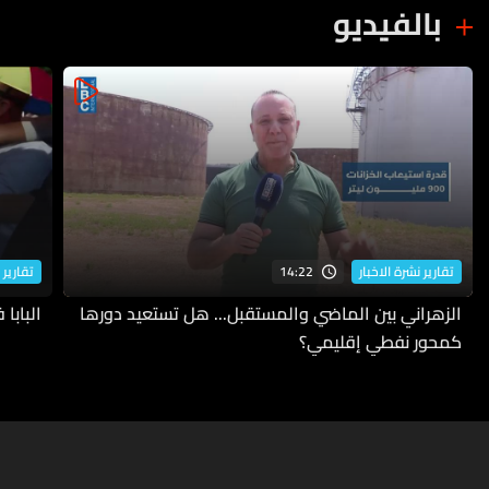
بالفيديو
14:22
تقارير نشرة الاخبار
تقارير 
الزهراني بين الماضي والمستقبل... هل تستعيد دورها
البابا
كمحور نفطي إقليمي؟