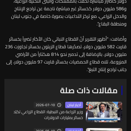
دولار كأضرار مباشرة لحقت بالممتلكات والبنى التحتية الزراعية،
و586 مليون دولار كخسائر غير مباشرة ناجمة عن تراجع الإنتاج
والدخل الزراعي، مع تركز التداعيات بصورة خاصة في جنوب لبنان
ومنطقة البقاع".
وأضافت: "أظهر التقرير أنّ القطاع النباتي كان الأكثر تضرراً بخسائر
قاربت 582 مليون دولار، تصدّرها قطاع الزيتون بخسائر تجاوزت 236
مليون دولار، بالإضافة إلى تدمير نحو 814 هكتاراً من الأراضي
المزروعة، تلاه قطاع الحمضيات بخسائر قاربت 97 مليون دولار، إلى
جانب تراجع إنتاج التبغ".
مقالات ذات صلة
2026-07-10
أخبار لبنان
وزير الزراعة من النبطية: القطاع الزراعي تكبّد
خسائر بمليارات الدولارات
2026-05-19