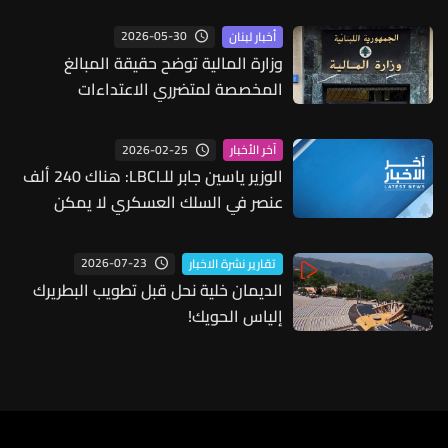
2026-05-30
أخبار لبنان
وزارة المالية توضح حقيقة المبالغ
المخصصة لمتضرري الاعتداءات
الإسرائيلية: 50 مليون دولار للشؤون
الاجتماعية فقط والمساعدات تجاوزت
2026-02-25
آخر الأخبار
مئات الملايين
الوزير ياسين جابر للـLBCI: هناك 240 ألف
عنصر في السلك العسكري لا يمكن
إحالتهم لكن ثمة حاجة خصوصًا على
الحدود مع انسحاب "اليونيفيل" وهناك
2026-07-23
تقارير نشرة الاخبار
دعوات للتطويع
الديمان خلية نحل قبل تطويب البطريرك
إلياس الحويك!