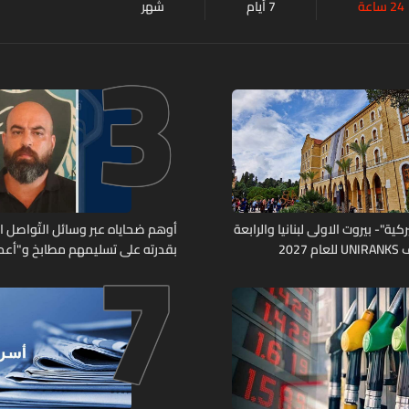
24 ساعة
7 أيام
شهر
3
7
كية"- بيروت الاولى لبنانيا والرابعة
أوهم ضحاياه عبر وسائل التّواصل 
2027
بقدرته على تسليمهم مطابخ و"أعمال
هل من وقع ضحيّة أعماله؟