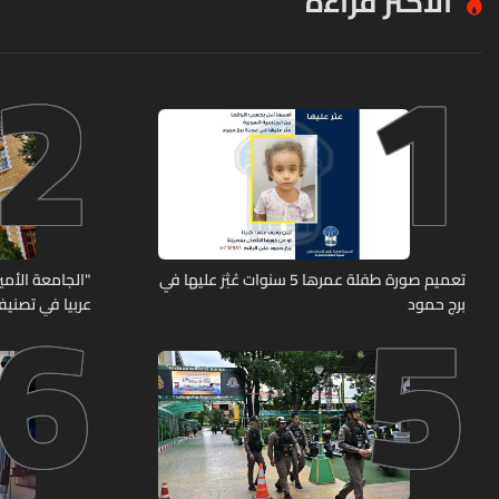
الأكثر قراءة
2
1
6
5
تعميم صورة طفلة عمرها 5 سنوات عُثِرَ عليها في
"الجامعة الأمير
برج حمود
عربيا في تصنيف UNIRANKS للعام 