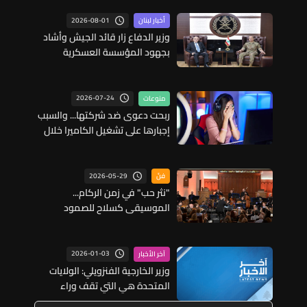
2026-08-01
أخبار لبنان
وزير الدفاع زار قائد الجيش وأشاد
بجهود المؤسسة العسكرية
وتضحيات عناصرها
2026-07-24
منوعات
ربحت دعوى ضد شركتها... والسبب
إجبارها على تشغيل الكاميرا خلال
اجتماع!
2026-05-29
فنّ
"نثر حب" في زمن الركام...
الموسيقى كسلاح للصمود
والجمال في بيروت مع الأوركسترا
الشرق – عربية
2026-01-03
آخر الأخبار
وزير الخارجية الفنزويلي: الولايات
المتحدة هي التي تقف وراء
الهجمات الأخيرة التي تستهدف