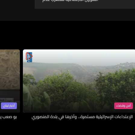
إدراج بند القرض المخصص لبرنامج
"أمان" على جدول أعمال جلسة
مجلس النواب لما لذلك من
تداعيات مباشرة على استمرارية
البرنامج بما يهدد بانقطاع
المساعدات عن نحو 150 ألف أسرة
لبنانية تعيش تحت خط الفقر
أمن وقضاء
أخبار لبنان
الإعتداءات الإسرائيلية مستمرة... وآخرها في بلدة المنصوري
بو صعب يك