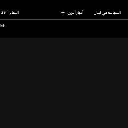
o
بيروت
30
o
السياحة في لبنان
أخبار أخرى
البقاع
29
o
الجنوب
28
ish
o
الشمال
29
o
جبل لبنان
27
o
كسروان
29
o
متن
29
o
بيروت
30