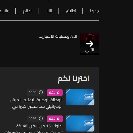
جديدا
إطلاق
النار
الدائم
وانسح
الـAi وعمليات الاحتيال...
التالي
اخترنا لكم
10:35
آخر الأخبار
الوكالة الوطنية للإعلام: الجيش
الإسرائيلي نفذ تفجيرا كبيرا في
محيط مسجد الساحة في زوطر
الشرقية
10:07
آخر الأخبار
أدنوك: 15 من سفن الشركة
تعرضت لهجمات بصواريخ ومُسيرات