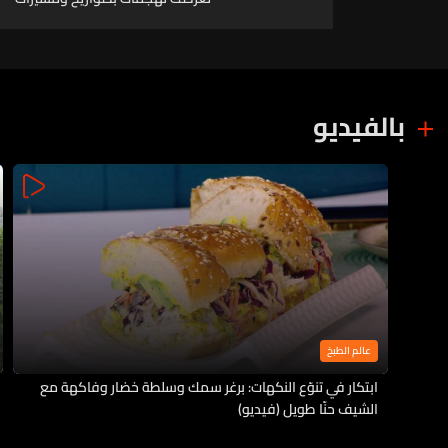
أثناء عبورها مضيق هرمز منذ بداية
الحرب
بالفيديو
عالم الطبخ
ابتكار في تنوّع النكهات: برغر سمك وسلطة خضار وفاكهة مع
الشيف حنّا طويل (فيديو)