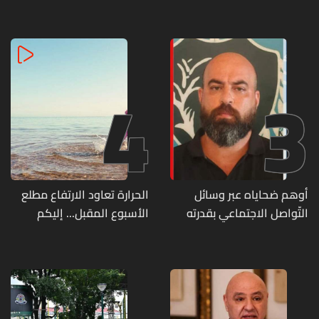
لموظفي القطاع العام
زفافها
وصرف الفروقات بأثر رجعي
منذ آذار
4
3
أوهم ضحاياه عبر وسائل
الحرارة تعاود الارتفاع مطلع
التّواصل الاجتماعي بقدرته
الأسبوع المقبل... إليكم
على تسليمهم مطابخ
تفاصيل الطقس
و"أعمال نجارة"... هل من
وقع ضحيّة أعماله؟