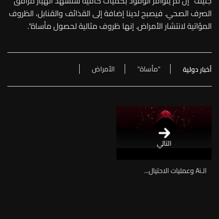
جنيف "إن لم يتوافر الوقود بكميات كافية سنشهد انهيار مرافق
الصرف الصحي. فيصبح لدينا إضافة إلى القذائف والقنابل، الظروف
المؤاتية لانتشار الأمراض. إنها ظروف مثالية لحصول مأساة".
"مأساة"
الأمراض
أخبار دولية
التالي
الـAi وعمليات الاحتيال...