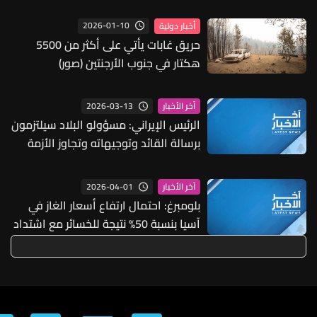
"من عند الرئيس" وقالوا: "ما خصّنا ما
بيطلع بإيدنا"
2026-01-10
أخبار دولية
حريق غابات يأتي على أكثر من 5500
هكتار في جنوب الأرجنتين (صور)
2026-03-13
آخر الأخبار
الرئيس الإيراني: مسؤولو البلاد سيلتزمون
برسالة القائد وتوجيهاته وتجاوز الأزمة
ممكن وسهل بالتعاون مع شعبنا
2026-04-01
آخر الأخبار
بلومبرغ: احتمال ارتفاع أسعار الغاز في
آسيا بنسبة 50% نتيجة للخسائر مع اشتداد
المنافسة على الشحنات الفورية