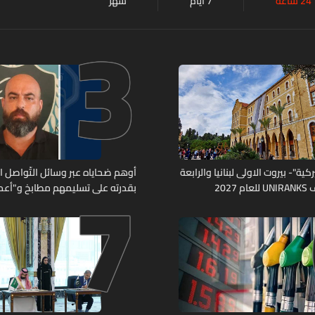
24 ساعة
7 أيام
شهر
3
7
كية"- بيروت الاولى لبنانيا والرابعة
أوهم ضحاياه عبر وسائل التّواصل 
2027
بقدرته على تسليمهم مطابخ و"أعمال
هل من وقع ضحيّة أعماله؟