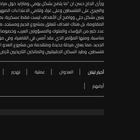
ورأى الحاج حسن ان "ما يتضح بشكل يومي ومتزايد حول مرام
والبربري على الفلسطين وعلى غزة، وتنامي الاعتداءات الصهيو
يتبين بشكل جلي وواضح أن الأهداف ليست فقط عسكرية، بمعن
المقاومة، بل هناك اهداف تتعلق بمشروع قديم ومستجد، هو 
عدد كبير من الرؤساء والملوك والمسؤولين العرب، وخصوصا في
مناسبة، ومنها المؤتمر الذي عقد أمس في القاهرة، وفي مؤ
الجديد، مما يعني مرحلة جديدة ومتقدمة من مشروع العدو ال
فلسطين، وطرد السكان الحقيقيين والمالكين التاريخيين لأ
العدوان
عملية
تهجير
أخبار لبنان
أرضهم