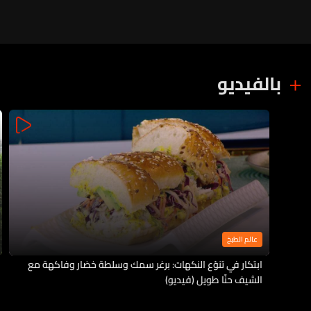
بالفيديو
عالم الطبخ
ابتكار في تنوّع النكهات: برغر سمك وسلطة خضار وفاكهة مع
الشيف حنّا طويل (فيديو)