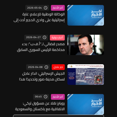
2026-05-04
آخر الأخبار
الوكالة الوطنية للإعلام: غارة
إسرائيلية على وادي الحجير أدت إلى
قطع الطريق المؤدي إليها
2026-04-27
أخبار دولية
مصدر قضائي لـ"أ.ف.ب.": بدء
محاكمة الرئيس السوري السابق
بشار الأسد غيابيا في دمشق
2026-04-08
خبر عاجل
الجيش الإسرائيلي: انذار عاجل
لسكان مدينة صور وتحديدًا هذا
المبنى
06:45
آخر الأخبار
رويترز نقلا عن مسؤول تركي:
الاتفاقية مع باكستان والسعودية
ذات طابع دفاعي بحت وتنص على