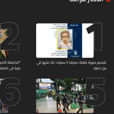
2
1
6
5
تعميم صورة طفلة عمرها 5 سنوات عُثِرَ عليها في
"الجامعة الأمير
برج حمود
عربيا في تصنيف UNIRANKS للعام 