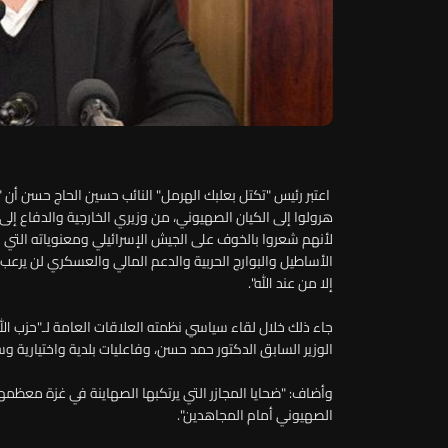
اعتبر رئيس "تكتل بعلبك الهرمل" النائب حسين الحاج حسن أن "إ
هرولوا إلى الكيان الصهيوني، من وزيري الخارجية والدفاع إلى
لأنهم شعروا بالخوف على الجيش الإسرائيلي ومعنوياته التي 
الأساطيل والبوارج الحربية والدعم المالي والعسكري لن يرعب
إلا من عند الله".
جاء ذلك خلال لقاء سياسي نظمته العلاقات العامة لـ"حزب الله
الوزير السابق الدكتور حمد حسن، وفاعليات بلدية واختيارية و
وأضاف: "ضحايا المجازر التي يرتكبها الصهاينة في غزة معظمه
الصهيوني أمام المجاهدين".