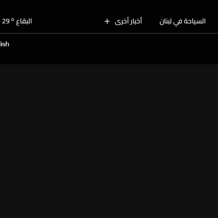
o
بيروت
30
o
السياحة في لبنان
أخبار أخرى
البقاع
29
o
الجنوب
28
ish
o
الشمال
29
o
جبل لبنان
27
o
كسروان
29
o
متن
29
o
بيروت
30