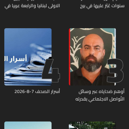
سنوات عُثِرَ عليها في برج
الاولى لبنانيا والرابعة عربيا في
حمود
تصنيف UNIRANKS للعام
2027
4
3
أوهم ضحاياه عبر وسائل
أسرار الصحف 7-8-2026
التّواصل الاجتماعي بقدرته
على تسليمهم مطابخ
و"أعمال نجارة"... هل من
وقع ضحيّة أعماله؟