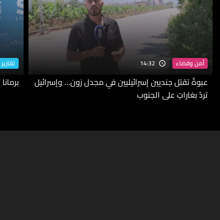
14:32
أمن وقضاء
تقارير 
عبوةٌ تقتل جنديين إسرائيليين في مجدل زون… وإسرائيل
برمانا
تردّ بغاراتٍ على الجنوب