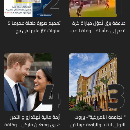
2
1
صاعقة برق تُحوّل مباراة كرة
تعميم صورة طفلة عمرها 5
قدم إلى مأساة... وفاة لاعب
سنوات عُثِرَ عليها في برج
وإصابة 12 آخرين
حمود
4
3
"الجامعة الأميركية"- بيروت
أزمة مالية تُهدّد زواج الأمير
الاولى لبنانيا والرابعة عربيا في
هاري وميغان ماركل... وكلفة