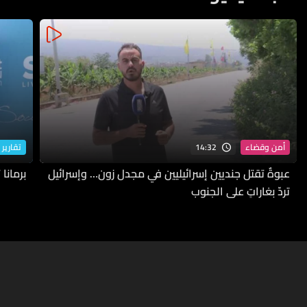
14:32
أمن وقضاء
تقارير 
عبوةٌ تقتل جنديين إسرائيليين في مجدل زون… وإسرائيل
برمانا
تردّ بغاراتٍ على الجنوب