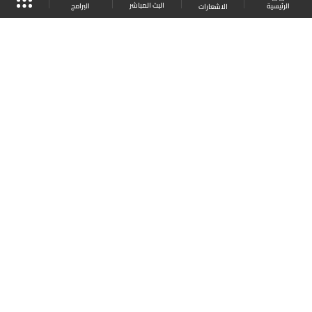
البث المباشر
البرامج
الرئيسية
الاشعارات
موقع البرامج
الجدول
البث المباشر
العودة للأعلى
انضم الى ملايين المتابعين
LBCI Lebanon
LBCI News