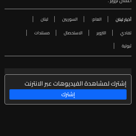
أعمال تزوير".
العام:
السوريين
لبنان
أخبار لبنان
تفادي
التزوير
الاستحصال
مستندات
ثبوتية
إشترك لمشاهدة الفيديوهات عبر الانترنت
إشترك