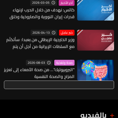
السكانيرز
2026-03-05
آخر الأخبار
كاتس: نهدف من خلال الحرب لإنهاء
قدرات إيران النووية والصاروخية وخلق
ظروف لإسقاط النظام ولا نزال نردع حزب
الله ولن نتيح له العودة إلى قدراته
2026-04-13
خبر عاجل
وزير الخارجية الإيطالي من بعبدا: سأتكلّم
مع السلطات الإيرانية من أجل أن يتم
الإيعاز للشق العسكري في "حزب الله"
بعدم إطلاق الصواريخ باتجاه اسرائيل
2026-08-03
صحة وتغذية
وهدف إيطاليا هو بناء السلام والوصول
"البروبيوتيك"… من صحة الأمعاء إلى تعزيز
الى اتفاق بين لبنان واسرائيل
المزاج والصحة النفسية
بالفيديو