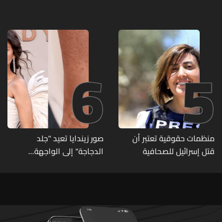
تصنيف UNIRANKS للعام
الطلاق تحول دونه
2027
6
5
منظمات حقوقية تعتبر أن
صور زيندايا تعيد "جلد
قتل إسرائيل للصحافية
الدجاجة" إلى الواجهة...
اللبنانية آمال خليل يرقى الى
وطبيبة تكشف الأسباب
"جريمة حرب"
وطرق العلاج