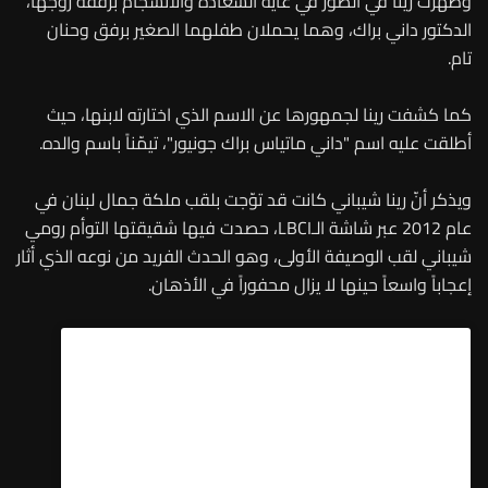
وظهرت رينا في الصور في غاية السعادة والانسجام برفقة زوجها،
الدكتور داني براك، وهما يحملان طفلهما الصغير برفق وحنان
تام.
كما كشفت رينا لجمهورها عن الاسم الذي اختارته لابنها، حيث
أطلقت عليه اسم "داني ماتياس براك جونيور"، تيمّناً باسم والده.
ويذكر أنّ رينا شيباني كانت قد توّجت بلقب ملكة جمال لبنان في
عام 2012 عبر شاشة الـLBCI، حصدت فيها شقيقتها التوأم رومي
شيباني لقب الوصيفة الأولى، وهو الحدث الفريد من نوعه الذي أثار
إعجاباً واسعاً حينها لا يزال محفوراً في الأذهان.