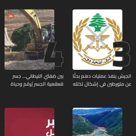
4
3
الجيش ينفذ عمليات دهم بحثًا
بين ضفتي الليطاني... جسر
عن متورطين في إشكال تخلله
قعقعية الجسر يُرمّم وحياة
إطلاق نار ويضبط أسلحة
تحاول النهوض من جديد
وذخائر حربية ويتلف 16 خيمة
مزروعة بالماريجوانا