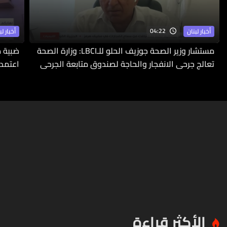
04:22
أخبار لبنان
أخبار لب
مستشار وزير الصحة جوزيف الحلو للـLBCI: وزارة الصحة
ضبية م
تعالج جرحى الانفجار والحاجة لصندوق متابعة الجرحى
اعتمدت
ملحّة
الأكثر قراءة