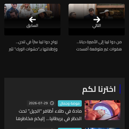
التالي
السابق
من دوا ليبا إلى الأميرة ديانا...
زواج دوا ليبا سرّاً في لندن...
هفوات غير متوقعة أفسدت
وإطلالتها بـ"حشوات الورك" تثير
إطلالات زفاف النجمات
الجدل! (صورة)
اخترنا لكم
2026-07-29
موضة وجمال
مادة في طلاء أظافر "الجيل" تحت
الحظر في بريطانيا... إليكم مخاطرها
الصحية