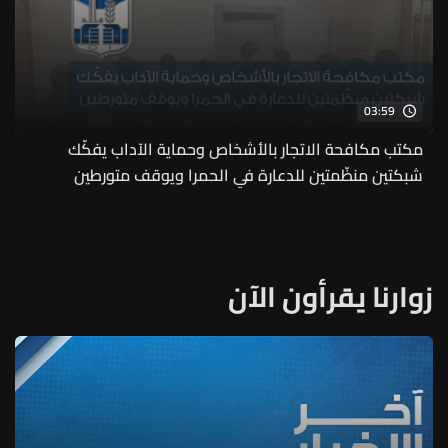
03:59
مكتب مكافحة الاتجار بالأشخاص وحماية الآداب يفكّك
شبكتين منظّمتين للدعارة في الحمرا ويوقف متورطين
زوارنا يقرأون الآن