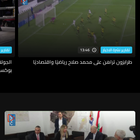
13:46
تقارير نشرة الاخبار
تقارير 
طرابزون تراهن على محمد صلاح رياضيًا واقتصاديًا
بوكسي