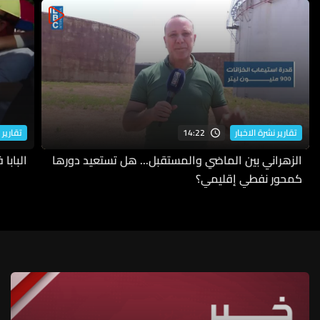
14:22
تقارير نشرة الاخبار
تقارير 
الزهراني بين الماضي والمستقبل... هل تستعيد دورها
البابا
كمحور نفطي إقليمي؟