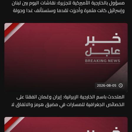
مسؤول بالخارجية الأميركية للجزيرة: نقاشات اليوم بين لبنان
وإسرائيل كانت مثمرة وأحرزت تقدما وستستأنف غدا وجولة
مفاوضات روما بين لبنان وإسرائيل اختتمت مبكرا اليوم بسبب
تطورات ميدانية
2026-08-05
المتحدث باسم الخارجية الإيرانية: إيران وعُمان اتفقتا على
الخصائص الجغرافية للمسارات في مضيق هرمز والاتفاق لا
يعني "بحد ذاته" أن المضيق آمن