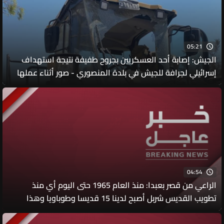
05:21
الجيش: إصابة أحد العسكريين بجروح طفيفة نتيجة استهداف
إسرائيلي لجرافة للجيش في بلدة المنصوري - صور أثناء عملها
على فتح الطرقات وإزالة الركام
04:54
الراعي من قصر بعبدا: منذ العام 1965 حتى اليوم أي منذ
تطويب القديس شربل أصبح لدينا 15 قديسا وطوباويا وهذا
يعني أن السماء مفتوحة وتخاطب اللبنانيين كي يثقوا بأنفسهم