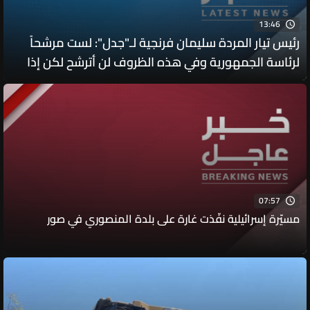
13:46
رئيس تيار المردة سليمان فرنجية لـ"جدل": لست مرشحاً
لرئاسة الجمهورية وفي هذه الظروف لن أترشح لكن إذا
تغيّرت الظروف فقد أفكر في ذلك
07:57
مسيّرة إسرائيلية نفّذت غارة على بلدة المنصوري في صور