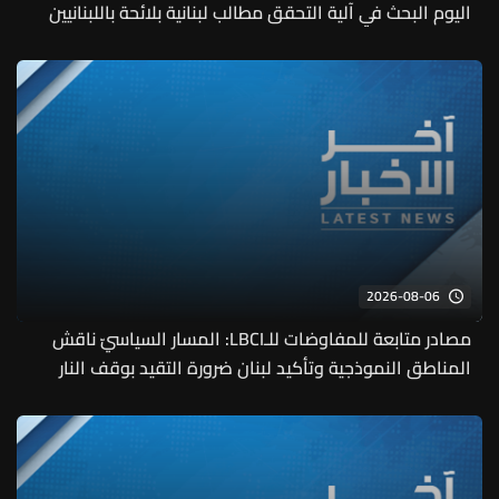
اليوم البحث في آلية التحقق مطالب لبنانية بلائحة باللبنانيين
الموجودين لدى إسرائيل وعلى إثر ذلك يمكن للصليب الأحمر
الدوليّ أن يتحرك
2026-08-06
مصادر متابعة للمفاوضات للـLBCI: المسار السياسيّ ناقش
المناطق النموذجية وتأكيد لبنان ضرورة التقيد بوقف النار
وبُحث جديًا في منطقة تجريبية ثانية ولكن حتى الساعة ليس
هناك من نتيجة نهائية