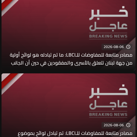
يشكل مرجعية أممية لما بعد اليونيفيل
2026-08-06
مصادر متابعة للمفاوضات للـLBCI: ما تم تبادله هو لوائح أولية
من جهة لبنان تتعلق بالأسرى والمفقودين في حين أن الجانب
الإسرائيلي قدم لائحة بأسماء اليهود اللبنانيين المفقودين
والمقتولين
2026-08-06
مصادر متابعة للمفاوضات للـLBCI: تم تبادل لوائح بموضوع