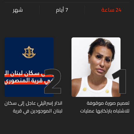
24 ساعة
7 أيام
شهر
2
1
تعميم صورة موقوفة
انذار إسرائيليّ عاجل إلى سكان
للاشتباه بارتكابها عمليات
لبنان الموجودين في قرية
احتيال وانتحال صفة... هل
المنصوري
وقعتم ضحية أعمالها؟