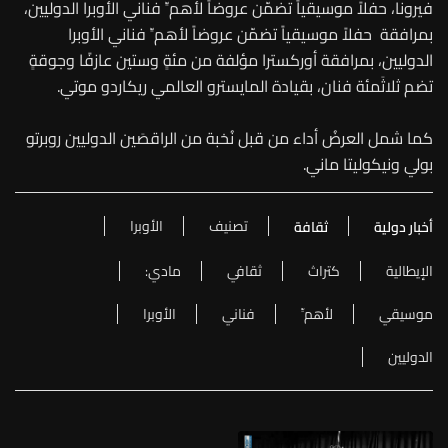
فيرونا، حفلاً موسيقياً تضمّن عروضاً لأهمِّ فناني الأوبرا الدوليين،
بمرافقة حفلاً موسيقياً تضمّن عروضاً لأهمِّ فناني الأوبرا
الدوليين، بمرافقة أوركسترا مؤلفة من مئةٍ وستين عازفًا وجوقةٍ
تضم ثلاثَمئة فنان، بقيادة المايسترو العالمي ريكاردو موتي.
كما شمل العرضُ أداء من قبل نُخبة من الراقصَين الدوليين روبرتو
بولي ونيكوليتا ماني.
تصنيف
الأوبرا
أخبار دولية
ثقافة
الإيطالية
كتراث
ثقافي
مادي:
موسيقي
لأهمِّ
فناني
الأوبرا
الدوليين