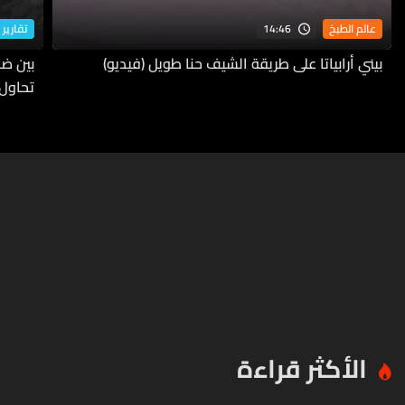
14:46
عالم الطبخ
تقارير 
بيني أرابياتا على طريقة الشيف حنا طويل (فيديو)
بين ضف
تحاول
الأكثر قراءة