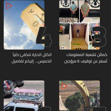
4
3
كمائن لشعبة المعلومات
الكتل الحارة تنكفئ كلياً
تُسفر عن توقيف 6 مروّجين
الخميس... إليكم تفاصيل
وضبط كميات من المخدّرات
الطقس