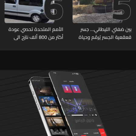
6
5
بين ضفتي الليطاني... جسر
الأمم المتحدة تحصي عودة
قعقعية الجسر يُرمّم وحياة
أكثر من 800 ألف نازح الى
تحاول النهوض من جديد
مناطقهم في لبنان