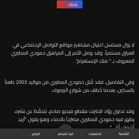
شارك
لا يزال مسلسل اغتيال مشاهير مواقع التواصل الإجتماعي في
العراق مستمراً، وقد وصل الأمر إلى المراهق حمودي المطيري
المعروف بـ " ملك الإنستغرام".
وفي التفاصيل، فقد قُتل حمودي المطيري من مواليد 2003 طعناً
بالسكين، بعدما خُطف من شوارع اليرموك.
وقد تداول روّاد الانترنت مقطع فيديو صادم، نتحفّظ عن نشره،
يظهر فيه حمودي المطيري مضرّجاً بالدماء وهو يقول "أريد
أشوف أمّي".
الرئيسية
البرامج
البث المباشر
الاشعارات