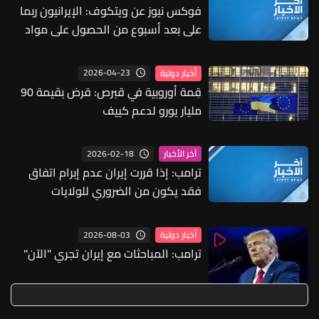
فوكس نيوز عن ويتكوف: الإيرانيون ربما
على بعد أسبوع من الحصول على مواد
لصنع القنابل ذات جودة صناعية
2026-04-23
أخبار دولية
قِمة أوروبية في قبرص: قرض بقيمة 90
مليار يورو لدعم كييف
2026-02-18
آخر الأخبار
ترامب: إذا قررت إيران عدم إبرام اتفاق
فقد يكون من الضروري للولايات
المتحدة استخدام قاعدة دييغو غارسيا
لصد أي هجوم محتمل من نظام شديد
2026-08-03
أخبار دولية
الاضطراب والخطورة
ترامب: المباحثات مع إيران تجري "الآن"