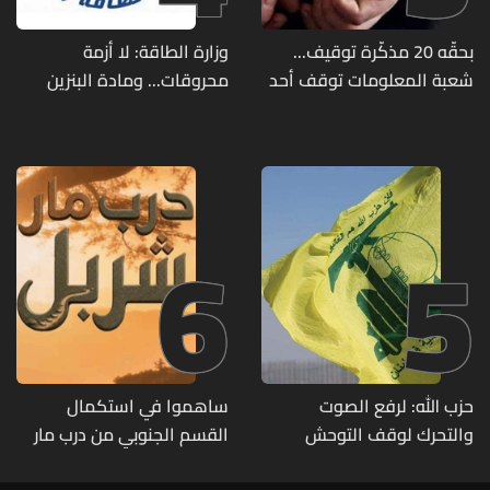
بحقّه 20 مذكّرة توقيف...
وزارة الطاقة: لا أزمة
شعبة المعلومات توقف أحد
محروقات... ومادة البنزين
المطلوبين الخطيرين
متوفرة
6
5
حزب الله: لرفع الصوت
ساهموا في استكمال
والتحرك لوقف التوحش
القسم الجنوبي من درب مار
الإسرائيلي على البيئة بعد
شربل... تعرّفوا إلى طرق التبرّع