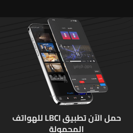
الإنسان والعمران
من لبنان وأميركا وكندا
وأستراليا وأوروبا
حمل الآن تطبيق LBCI للهواتف
المحمولة