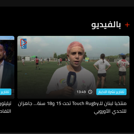
بالفيديو
13:49
تقارير نشرة الاخبار
تقارير 
منتخبا لبنان للـTouch Rugby تحت 15 و18 سنة... جاهزان
للتحدي الأوروبي
التفاص