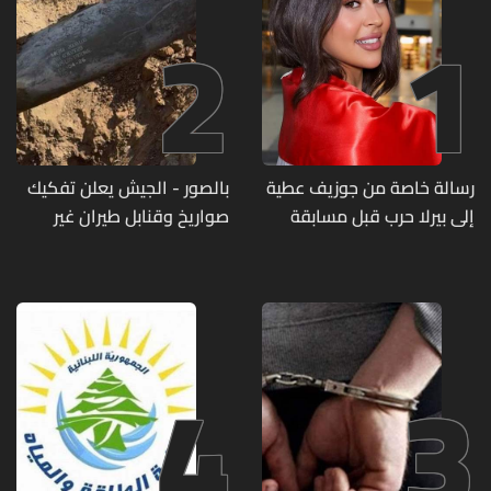
2
1
رسالة خاصة من جوزيف عطية
بالصور - الجيش يعلن تفكيك
إلى بيرلا حرب قبل مسابقة
صواريخ وقنابل طيران غير
ملكة جمال العالم... ماذا قال
منفجرة من مخلفات العدوان
لها؟ (صورة)
الإسرائيلي
4
3