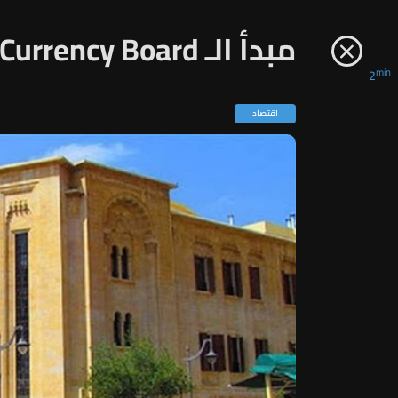
مبدأ الـ Currency Board... كيف سيساعد لبنان؟
min
2
اقتصاد