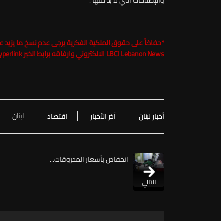
والإصلاحات التي لا بد منها".
*حفاظاً على حقوق الملكية الفكرية يرجى عدم نسخ ما يزيد عن 20 في المئة من مضمون الخبر مع ذكر اسم موقع
LBCI Lebanon News
الالكتروني وارفاقه برابط الخبر Hyperlink تحت طائلة الملاحقة القانونية
لبنان
أخبار لبنان
آخر الأخبار
اقتصاد
انخفاض بأسعار المحروقات...
التالي