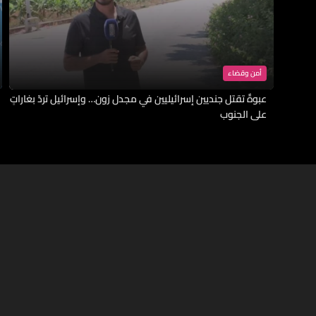
أمن وقضاء
عبوةٌ تقتل جنديين إسرائيليين في مجدل زون… وإسرائيل تردّ بغاراتٍ
على الجنوب