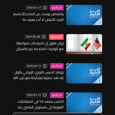
2026-01-17
آخر الأخبار
واشنطن بوست عن المتحدثة باسم
البيت الأبيض: لا أحد يعرف ما
سيفعله الرئيس ترمب بشأن إيران
سوى الرئيس نفسه
2026-06-08
أخبار دولية
إيران تقول إن المباحثات متواصلة
مع الولايات المتحدة عبر باكستان
2026-03-11
آخر الأخبار
رويترز: الحرس الثوري الإيراني يقول
إنه نفذ عملية مشتركة مع حزب الله
ضد إسرائيل
2026-01-27
آخر الأخبار
الذهب يصعد 3% في المعاملات
الفورية إلى مستوى قياسي عند
5167.91 دولار للأونصة