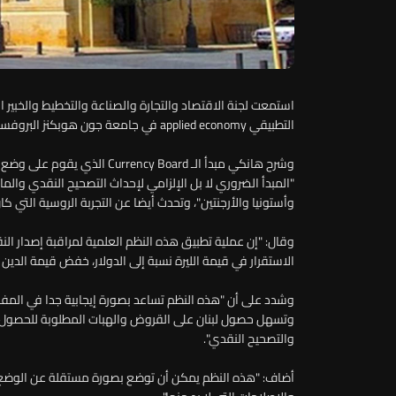
استمعت لجنة الاقتصاد والتجارة والصناعة والتخطيط والخبير الم
التطبيقي applied economy في جامعة جون هوبكنز البروفسور ستيف هانكي Steve Hanke.
وشرح هانكي مبدأ الـ rency Board
"المبدأ الضروري لا بل الإلزامي لإحداث التصحيح النقدي والما
وأستونيا والأرجنتين"، وتحدث أيضا عن التجربة الروسية التي كا
وقال: "إن عملية تطبيق هذه النظم العلمية لمراقبة إصدار الن
الاستقرار في قيمة الليرة نسبة إلى الدولار، خفض قيمة الدين ا
والتصحيح النقدي".
أضاف: "هذه النظم يمكن أن توضع بصورة مستقلة عن الوضع