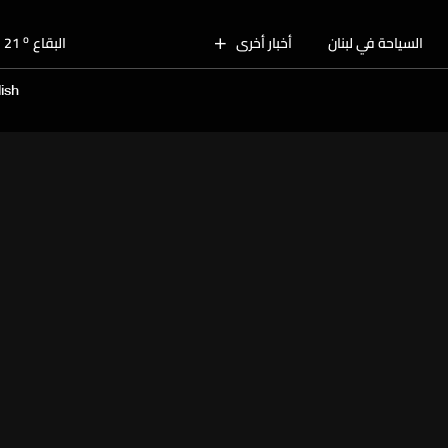
o
بيروت
28
o
السياحة في لبنان
أخبار أخرى
البقاع
21
o
الجنوب
25
ish
o
الشمال
26
o
جبل لبنان
22
o
كسروان
27
o
متن
27
o
بيروت
28