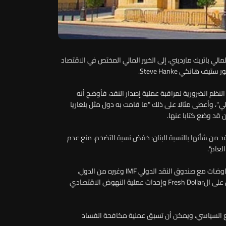
الي باتريك مارديني، إلى الخبير المالي المختص في الاقتصاد
Cur الذي يقوم على وضع النظم الضرورية لمراقبة عملية إصدار النقد، فأوضح أنه
لي"، وأعطى مثالا على ذلك "ما قامت به دول مثل بلغاريا
ن قد وضع كتابا عنها.
قد من شأنها بالنسبة للبنان: خفض نسبة التضخم، منع عدم
لعام".
وشدد على أن "هذه النظم تساعد بصورة إيجابية جدا في المفاوضات مع صندوق النقد الدولي IMF وغيره من الدول،
وتسهل حصول لبنان على القروض والهبات المطلوبة للحصول على الFresh Dollar وإحداث عملية النهوض الاقتصادي
 السياسي، ويمكن أن تسبق عملية مكافحة الفساد