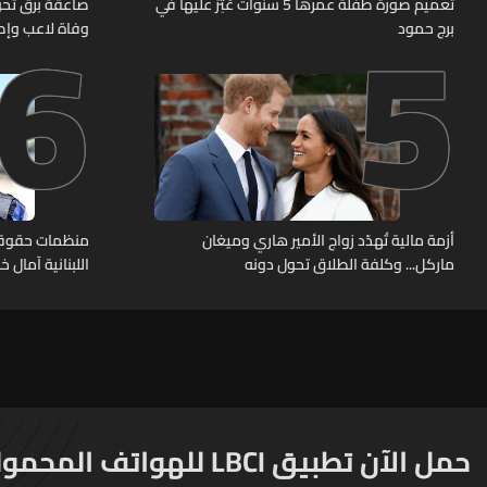
6
5
تعميم صورة طفلة عمرها 5 سنوات عُثِرَ عليها في
صاعقة برق تُحوّ
برج حمود
وفاة لاعب وإصابة 12 
أزمة مالية تُهدّد زواج الأمير هاري وميغان
منظمات حقوقية
ماركل... وكلفة الطلاق تحول دونه
اللبنانية آمال 
حمل الآن تطبيق LBCI للهواتف المحمولة