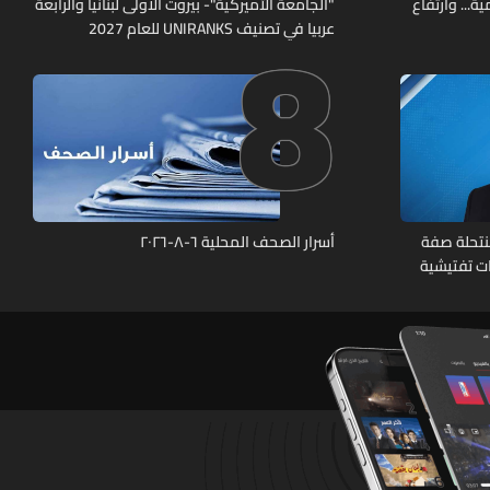
8
ة... وارتفاع
"الجامعة الأميركية"- بيروت الاولى لبنانيا والرابعة
عربيا في تصنيف UNIRANKS للعام 2027
نتحلة صفة
أسرار الصحف المحلية ٦-٨-٢٠٢٦
ات تفتيشية
تشين