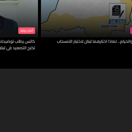
أخبار دولية
لخيام... لماذا اختارهما لبنان لاختبار الانسحاب
كاتس يطلب توضيحات 
تكبح التصعيد في لبنا