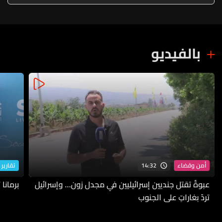
بالفيديو
14:32
أمن وقضاء
تقارير 
عبوةٌ تقتل جنديين إسرائيليين في مجدل زون… وإسرائيل
برمانا
تردّ بغاراتٍ على الجنوب