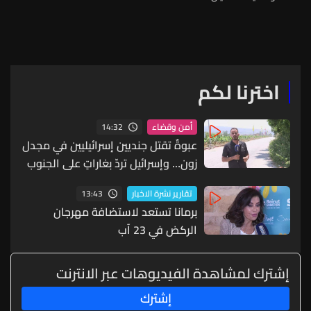
اخترنا لكم
14:32
أمن وقضاء
عبوةٌ تقتل جنديين إسرائيليين في مجدل
زون… وإسرائيل تردّ بغاراتٍ على الجنوب
13:43
تقارير نشرة الاخبار
برمانا تستعد لاستضافة مهرجان
الركض في 23 آب
إشترك لمشاهدة الفيديوهات عبر الانترنت
إشترك