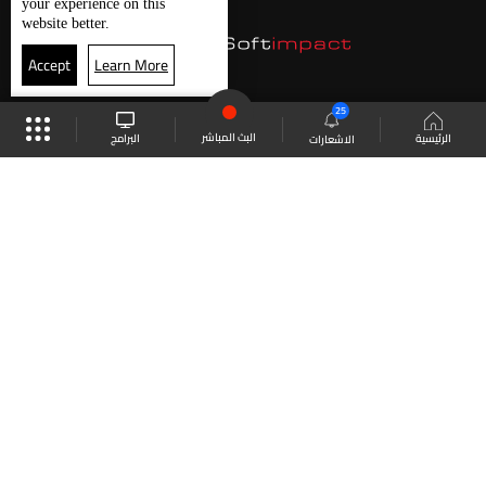
your experience on this
website better.
Accept
Learn More
25
البث المباشر
البرامج
الرئيسية
الاشعارات
موقع البرامج
الجدول
البث المباشر
العودة للأعلى
انضم الى ملايين المتابعين
LBCI Lebanon