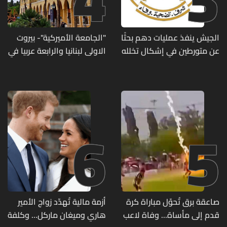
الجيش ينفذ عمليات دهم بحثًا
"الجامعة الأميركية"- بيروت
عن متورطين في إشكال تخلله
الاولى لبنانيا والرابعة عربيا في
إطلاق نار ويضبط أسلحة
تصنيف UNIRANKS للعام
وذخائر حربية ويتلف 16 خيمة
2027
مزروعة بالماريجوانا
6
5
صاعقة برق تُحوّل مباراة كرة
أزمة مالية تُهدّد زواج الأمير
قدم إلى مأساة... وفاة لاعب
هاري وميغان ماركل... وكلفة