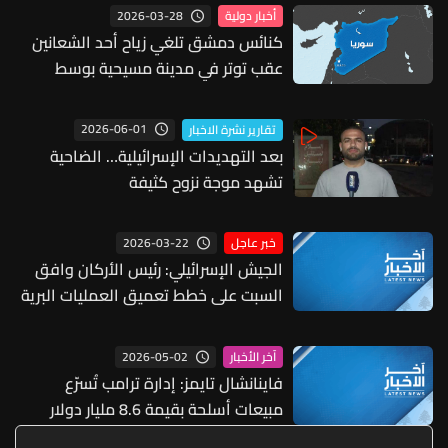
2026-03-28
أخبار دولية
كنائس دمشق تلغي زياح أحد الشعانين
عقب توتر في مدينة مسيحية بوسط
سوريا
2026-06-01
تقارير نشرة الاخبار
بعد التهديدات الإسرائيلية… الضاحية
تشهد موجة نزوح كثيفة
2026-03-22
خبر عاجل
الجيش الإسرائيلي: رئيس الأركان وافق
السبت على خطط تعميق العمليات البرية
في لبنان
2026-05-02
آخر الأخبار
فاينانشال تايمز: إدارة ترامب تُسرّع
مبيعات أسلحة بقيمة 8.6 مليار دولار
لحلفائها في الشرق الأوسط