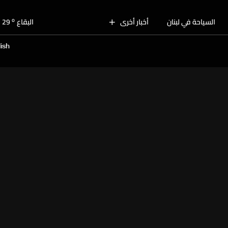
o
بيروت
31
o
السياحة في لبنان
أخبار أخرى
البقاع
29
o
الجنوب
30
ish
o
الشمال
31
o
جبل لبنان
30
o
كسروان
30
o
متن
30
o
بيروت
31