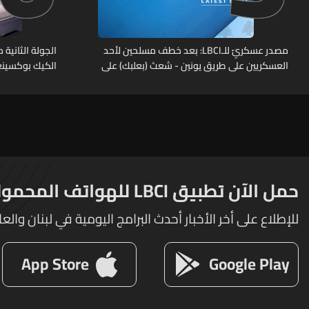
مصدر عسكريّ للـLBCI: بعد خطف مسلحين لأحد
العسكريين على طريق يونين - شعث (بعلبك) على
الكيك بوكسينغ
أثر خلاف شخصيّ باشر الجيش بملاحقتهم ونفّذ
عمليات دهم لتوقيفهم فأُفرج عن العسكريّ
المخطوف والوحدات المختصة تعمل على
توقيف الخاطفين
حمل الآن تطبيق LBCI للهواتف المحمولة
للإطلاع على أخر الأخبار أحدث البرامج اليومية في لبنان والعا
App Store
Google Play