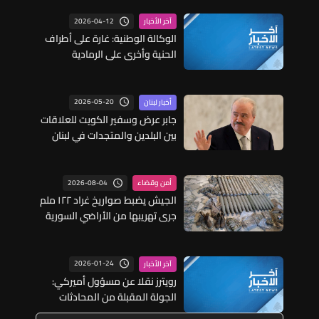
2026-04-12
آخر الأخبار
الوكالة الوطنية: غارة على أطراف
الحنية وأخرى على الرمادية
2026-05-20
أخبار لبنان
جابر عرض وسفير الكويت للعلاقات
بين البلدين والمتجدات في لبنان
والمنطقة واستقبل كاريه
2026-08-04
أمن وقضاء
الجيش يضبط صواريخ غراد ١٢٢ ملم
جرى تهريبها من الأراضي السورية
إلى الأراضي اللبنانية
2026-01-24
آخر الأخبار
رويترز نقلا عن مسؤول أميركي:
الجولة المقبلة من المحادثات
الروسية الأوكرانية ستبدأ غدا الأحد