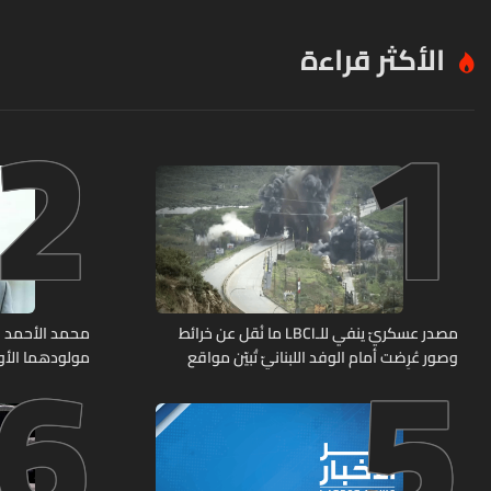
الأكثر قراءة
2
1
6
5
مصدر عسكريّ ينفي للـLBCI ما نُقل عن خرائط
محمد الأحمد 
وصور عُرِضت أمام الوفد اللبنانيّ تُبيّن مواقع
مولودهما الأو
مراكز قيادية ومنشآت تحت الأرض