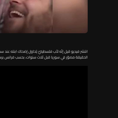
انتشر فيديو قيل إنّه لأب فلسطينيّ يُحاول إضحاك ابنته عند 
الحقيقة مصوّر في سوريا قبل ثلاث سنوات، بحسب فرانس بر