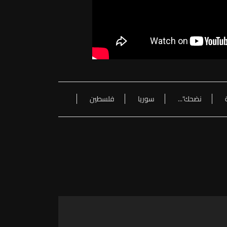
نضحك"...
سوريا
فلسطين