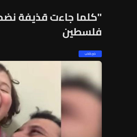
"كلما جاءت قذيفة نضحك"
فلسطين
خبر كاذب