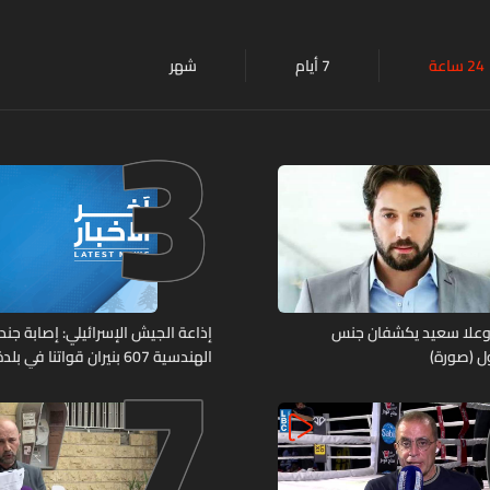
24 ساعة
7 أيام
شهر
3
7
وعلا سعيد يكشفان جنس
إذاعة الجيش الإسرائيلي: إصابة جند
ل (صورة)
الهندسية 607 بنيران قواتنا في
جنوبي لبنان