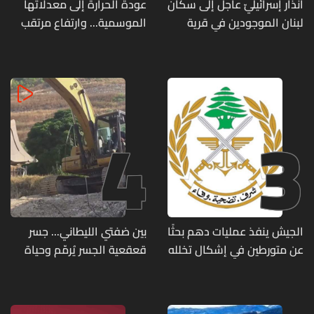
انذار إسرائيليّ عاجل إلى سكان
عودة الحرارة إلى معدلاتها
لبنان الموجودين في قرية
الموسمية... وارتفاع مرتقب
المنصوري
مطلع الأسبوع المقبل
4
3
الجيش ينفذ عمليات دهم بحثًا
بين ضفتي الليطاني... جسر
عن متورطين في إشكال تخلله
قعقعية الجسر يُرمّم وحياة
إطلاق نار ويضبط أسلحة
تحاول النهوض من جديد
وذخائر حربية ويتلف 16 خيمة
مزروعة بالماريجوانا