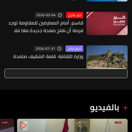
صاروخا باليستيا من غواصة بالمحيط
الهادئ
2026-03-04
خبر عاجل
قاسم: أمام المعارضين للمقاومة توجد
فرصة أن نفتح صفحة جديدة معًا فلا
تطعنوا المقاومة في ظهرها في فترة
المواجهة والحرب
2026-07-31
أخبار لبنان
وزارة الثقافة: قلعة الشقيف صامدة
بالفيديو