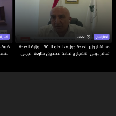
04:22
أخبار لبنان
أخبار لب
مستشار وزير الصحة جوزيف الحلو للـLBCI: وزارة الصحة
ضبية م
تعالج جرحى الانفجار والحاجة لصندوق متابعة الجرحى
اعتمدت
ملحّة