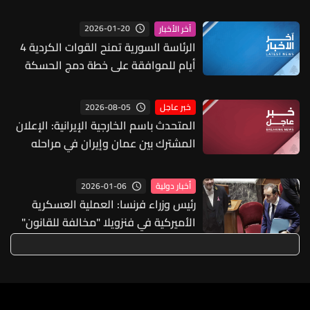
2026-01-20
آخر الأخبار
الرئاسة السورية تمنح القوات الكردية 4
أيام للموافقة على خطة دمج الحسكة
2026-08-05
خبر عاجل
المتحدث باسم الخارجية الإيرانية: الإعلان
المشترك بين عمان وإيران في مراحله
النهائية ومرهون بعدم تدخل "أطراف
ثالثة محددة"
2026-01-06
أخبار دولية
رئيس وزراء فرنسا: العملية العسكرية
الأميركية في فنزويلا "مخالفة للقانون"