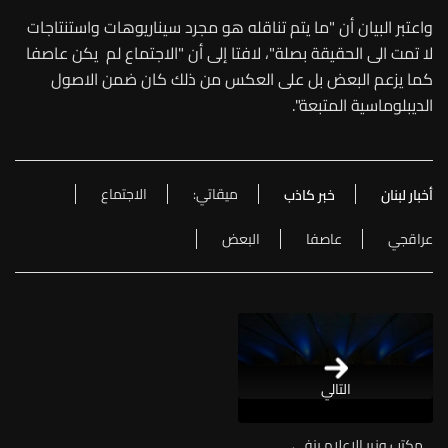
واعتبر البيان أن "ما يتم تناقله هو مجرد سيناريوهات واستنتاجات
لا تمت الى الحقيقة بصلة"، لافتا إلى أن "الاجتماع لم يكن عاصفا
كما يزعم البعض بل على العكس من ذلك كان ضمن الاصول
الديبلوماسية المتبعة".
ميقاتي:
الاجتماع
أخبار لبنان
خبر كاذب
عراقجي
عاصفا
البعض
التالي
مكتب وزير الإعلام ينفي