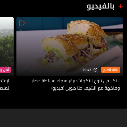
بالفيديو
10:42
عالم الطبخ
أمن و
ابتكار في تنوّع النكهات: برغر سمك وسلطة خضار
الإعتد
وفاكهة مع الشيف حنّا طويل (فيديو)
المنص