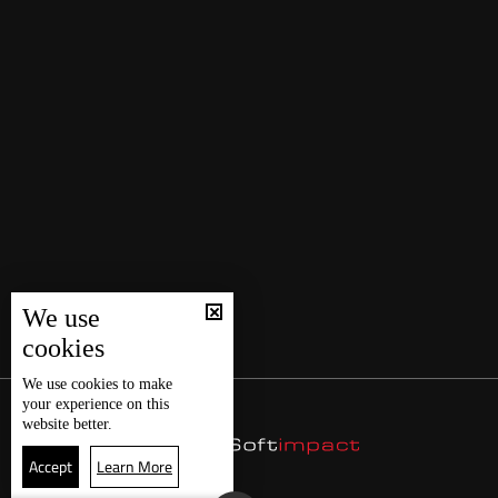
We use
cookies
We use
cookies
to make
your experience on this
website better.
Accept
Learn More