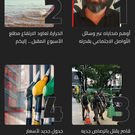
2
1
أوهم ضحاياه عبر وسائل
الحرارة تعاود الارتفاع مطلع
التّواصل الاجتماعي بقدرته
الأسبوع المقبل... إليكم
على تسليمهم مطابخ
تفاصيل الطقس
و"أعمال نجارة"... هل من
وقع ضحيّة أعماله؟
4
3
قاصر يقتل بالرصاص جديه
جدول جديد لأسعار