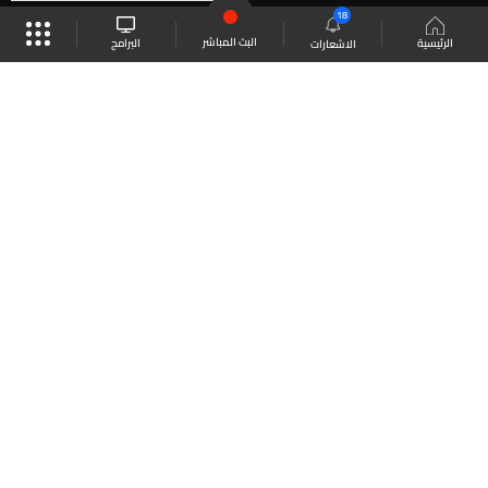
18
البث المباشر
البرامج
الرئيسية
الاشعارات
موقع البرامج
الجدول
البث المباشر
العودة للأعلى
انضم الى ملايين المتابعين
LBCI Lebanon
LBCI News