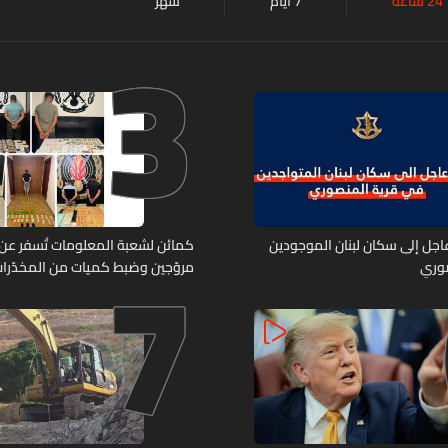
24 ساعة
7 أيام
شهر
3
7
 عاجل إلى سكان لبنان الموجودين
صوري
مروّجين وضبط كميات من المخدّرا