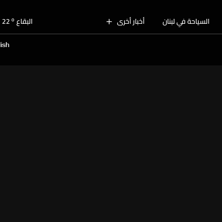
o
بيروت
28
o
السياحة في لبنان
أخبار أخرى
البقاع
22
o
الجنوب
25
ish
o
الشمال
25
o
جبل لبنان
23
o
كسروان
26
o
متن
26
o
بيروت
28