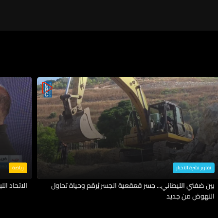
تقارير نشرة الاخبار
رياضة
بين ضفتي الليطاني... جسر قعقعية الجسر يُرمّم وحياة تحاول
الاتحاد اللب
النهوض من جديد