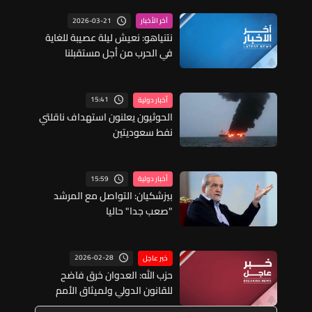
2026-03-21
آخر الأخبار
نتنياهو: نعيش ليلة عصيبة للغاية
في الحرب من أجل مستقبلنا
15:41
أخبار دولية
الحوثيون يعلنون استهداف ناقلتي
نفط سعوديتين
15:59
أخبار دولية
بيزشكيان: التواصل مع المرشد
"صعب جدا" حاليا
2026-02-28
خبر عاجل
حزب الله: العدوان خرق فاضح
للقانون الدولي ولميثاق الأمم
المتحدة واستمرار لنهج الغطرسة