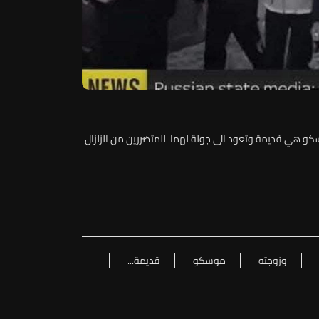
وسكو هي قديمة وتعود الى جولة لهما للمتضررين من الزلزال
وزوجته
موسكو
قديمة...