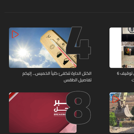
4
8
كمائن لشعبة المعلومات تُسفر عن توقيف 6
الكتل الحارة تنكفئ كلياً الخميس... إليكم
ت
تفاصيل الطقس