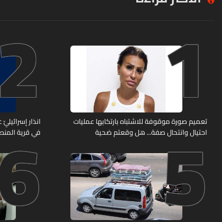
2
1
6
5
تعميم صورة موقوفة للاشتباه بارتكابها عمليات
انذار إسرائيليّ
احتيال وانتحال صفة... هل وقعتم ضحية
في قرية المن
أعمالها؟