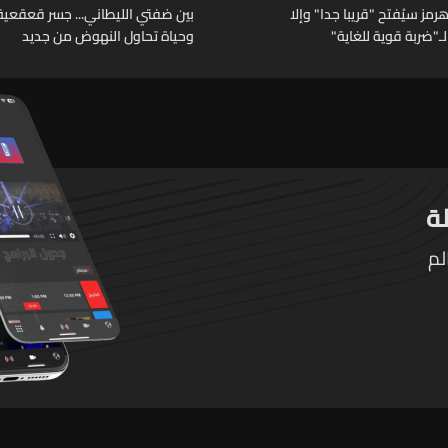
مز سيُفتح "قريبا جدا" وإلا
بين ضفتي الليطاني... جسر قعقعية ا
ـ"ضربة قوية للغاية"
وحياة تحاول النهوض من جديد
لم