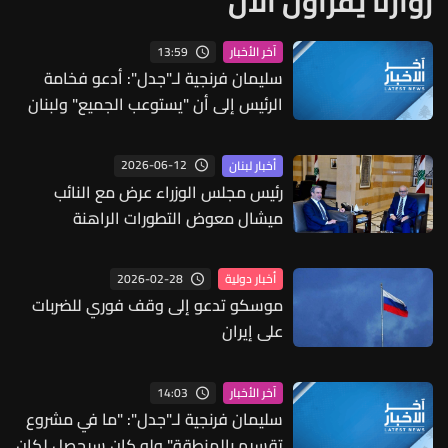
زوارنا يقرأون الآن
13:59
آخر الأخبار
سليمان فرنجية لـ"جدل": أدعو فخامة
الرئيس إلى أن "يستوعب الجميع" ولبنان
لن يقوم إلا بتسوية وطنية وميثاق وطني
جامع
2026-06-12
أخبار لبنان
رئيس مجلس الوزراء عرض مع النائب
ميشال معوض التطورات الراهنة
2026-02-28
أخبار دولية
موسكو تدعو إلى وقف فوري للضربات
على إيران
14:03
آخر الأخبار
سليمان فرنجية لـ"جدل": "ما في مشروع
تقسيم بالمنطقة" ولو كان سيحصل لكان