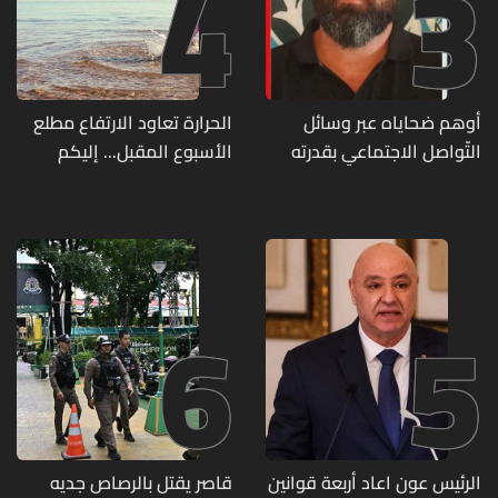
4
3
أوهم ضحاياه عبر وسائل
الحرارة تعاود الارتفاع مطلع
التّواصل الاجتماعي بقدرته
الأسبوع المقبل... إليكم
على تسليمهم مطابخ
تفاصيل الطقس
و"أعمال نجارة"... هل من
وقع ضحيّة أعماله؟
6
5
الرئيس عون اعاد أربعة قوانين
قاصر يقتل بالرصاص جديه