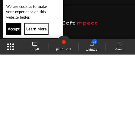
We use
cookies
to make
your experience on this
website better.
Accept
Learn More
22
البث المباشر
البرامج
الرئيسية
الاشعارات
موقع البرامج
الجدول
البث المباشر
العودة للأعلى
انضم الى ملايين المتابعين
LBCI Lebanon