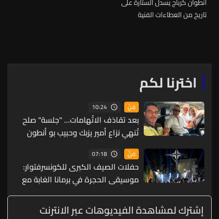
أنطوان كرباج يسدل الستارة على
تاريخ من العطاءات الفنية
اخترنا لكم
10:24
فنّ
بعد تقاذف الاتّهامات... "جلسة" صلح
تُنهي نزاع أمير يزبك وحبيب بو أنطون
(صور)
07:18
فنّ
حفلات الصيف الكبرى للكونسرفتوار:
موسيقى الحجرة في برمانا الغابة مع
ثلاثي عبقرية الموسيقى الروسية
إشترك لمشاهدة الفيديوهات عبر الانترنت