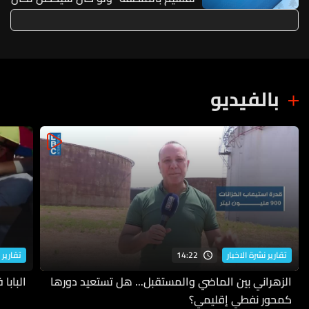
بقي الرئيس الأسد في سوريا ولم يذهب
الى موسكو
بالفيديو
14:22
تقارير نشرة الاخبار
تقارير 
الزهراني بين الماضي والمستقبل... هل تستعيد دورها
البابا
كمحور نفطي إقليمي؟