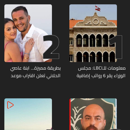
2
1
معلومات للـLBCI: مجلس
بطريقة مميزة… ابنة عاصي
الوزراء يقر 6 رواتب إضافية
الحلاني تعلن اقتراب موعد
لموظفي القطاع العام
زفافها
وصرف الفروقات بأثر رجعي
منذ آذار