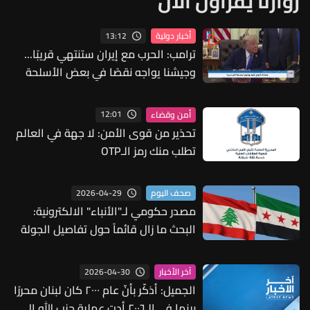
زوارنا يقرأون الآن
13:12
أخبار دولية
ترامب: الحرب مع إيران ستنتهي قريبًا...
وجيشنا يواجه نقصًا في بعض الأسلحة
12:01
أمن وقضاء
تحذير من قوى الأمن: لا جهة في العالم
تطلب منك رمز الـOTP
2026-04-29
صحف اليوم
مصدر حكومي لـ"الأنباء" الالكترونية:
البحث ما زال قائماً حول تفاصيل الجولة
الجديدة من المباحثات اللبنانية السورية
الرسمية
2026-04-30
آخر الأخبار
الجميل: أذكّر بأنّ عام ٢٠٠٠ كان لبنان محررًا
بينما في الـ٢٠٠٦ أدت عملية حزب الله إلى