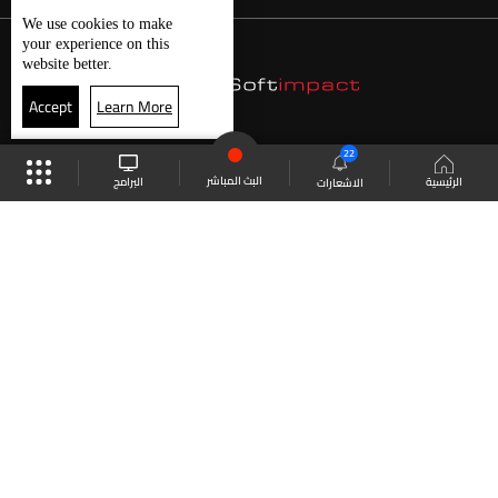
We use
cookies
to make
your experience on this
website better.
Accept
Learn More
22
البث المباشر
البرامج
الرئيسية
الاشعارات
موقع البرامج
الجدول
البث المباشر
العودة للأعلى
انضم الى ملايين المتابعين
LBCI Lebanon