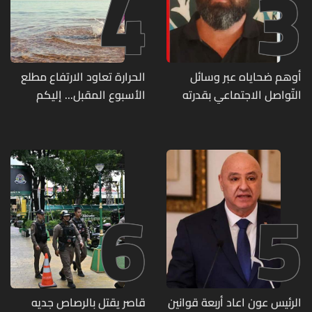
4
3
أوهم ضحاياه عبر وسائل
الحرارة تعاود الارتفاع مطلع
التّواصل الاجتماعي بقدرته
الأسبوع المقبل... إليكم
على تسليمهم مطابخ
تفاصيل الطقس
و"أعمال نجارة"... هل من
وقع ضحيّة أعماله؟
6
5
الرئيس عون اعاد أربعة قوانين
قاصر يقتل بالرصاص جديه