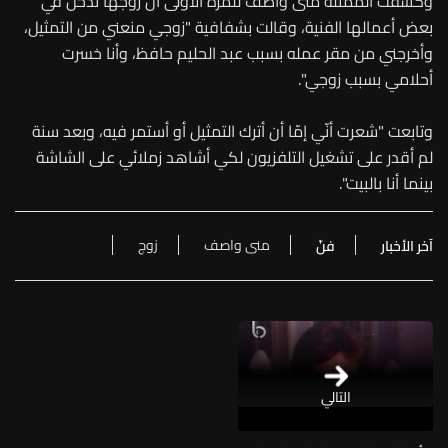
وكشفت الممثلة منى واصف للمرّة الأولى أن زوجها تدخّل في
بعض أعمالها الفنية، وقالت بشفافية "زوجي منعني من التمثيل،
وأخرجني من مقر عمله بسبب عبد الحليم حافظ، وأنا خسرت
أحلامي بسبب زوجي".
وتابعت "شعرت أنّي إمّا أن أترك التمثيل أو أستمر فيه، وبعد سنة
لم أقدر على تشغيل التلفزيون لكي أشاهد زملائي على الشاشة
بينما أنا بالبيت".
منى واصف
زوج
آخر الأخبار
فنّ
التالي