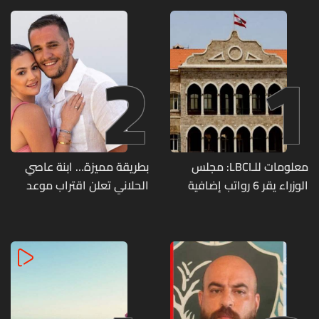
2
1
معلومات للـLBCI: مجلس
بطريقة مميزة… ابنة عاصي
الوزراء يقر 6 رواتب إضافية
الحلاني تعلن اقتراب موعد
لموظفي القطاع العام
زفافها
وصرف الفروقات بأثر رجعي
منذ آذار