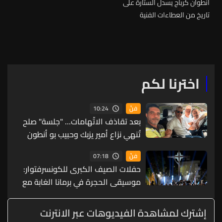
أنطوان كرباج يسدل الستارة على
تاريخ من العطاءات الفنية
اخترنا لكم
10:24
فنّ
بعد تقاذف الاتّهامات... "جلسة" صلح
تُنهي نزاع أمير يزبك وحبيب بو أنطون
(صور)
07:18
فنّ
حفلات الصيف الكبرى للكونسرفتوار:
موسيقى الحجرة في برمانا الغابة مع
ثلاثي عبقرية الموسيقى الروسية
إشترك لمشاهدة الفيديوهات عبر الانترنت