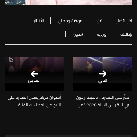
الأنظار
آخر الأخبار
فنّ
موضة وجمال
بإطلالة
وردية
(صور)
التالي
السابق
تعثّر على المسرح... ناصيف زيتون
أنطوان كرباج يسدل الستارة على
في ليلة رأس السنة 2026: "من
تاريخ من العطاءات الفنية
أول السهرة كنت خائف أوقع"
(فيديو)