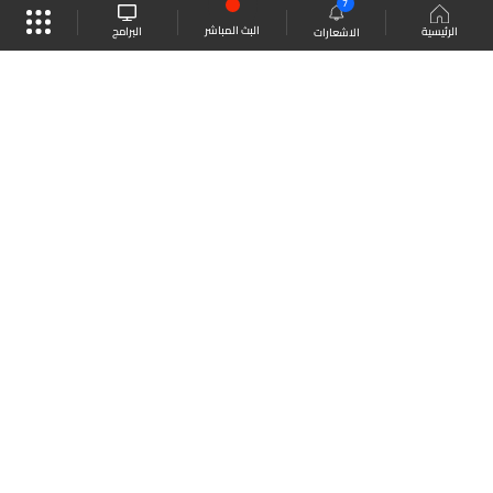
7
البث المباشر
البرامج
الرئيسية
الاشعارات
موقع البرامج
الجدول
البث المباشر
العودة للأعلى
انضم الى ملايين المتابعين
LBCI Lebanon
LBCI News