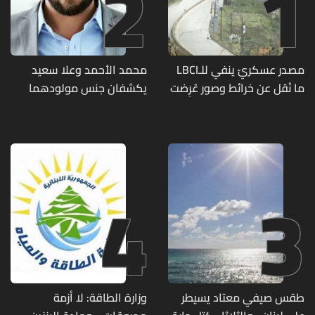
2
1
مصدر عسكريّ ينفي للـLBCI
محمد الأحمد وعلا سعيد
ما نُقل عن خرائط وصور عُرِضت
يكشفان جنس مولودهما
أمام الوفد اللبنانيّ تُبيّن
الأول (صورة)
مواقع مراكز قيادية ومنشآت
تحت الأرض
4
3
طقس صيفي معتاد يسيطر
وزارة الطاقة: لا أزمة