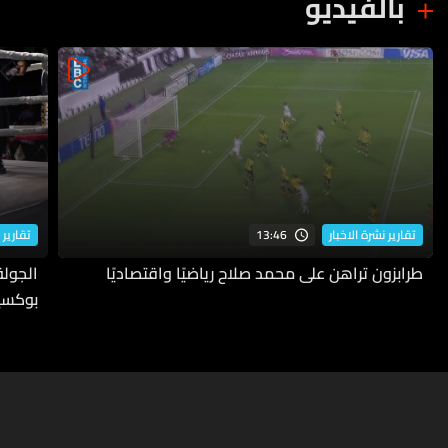
بالفيديو
13:46
تقارير نشرة الاخبار
تقارير 
طرابزون تراهن على محمد صلاح رياضيًا واقتصاديًا
بوكسي