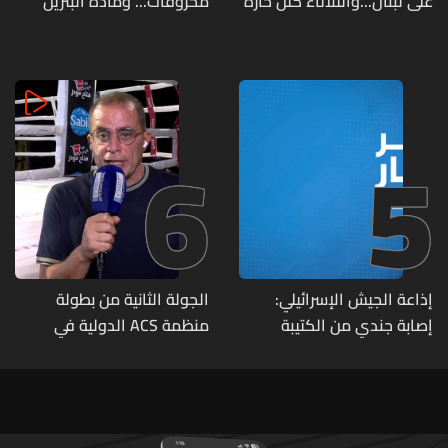
على لبنان...والثلاثاء كتل حارة
محروقات... ومادة البنزين
ضعيفة الفعالية
متوفرة
6
5
إذاعة الجيش الإسرائيلي:
الجولة الثانية من بطولة
إصابة جندي من الكتيبة
منظمة ACS الدولية في
الهندسية 607 بنيران قواتنا
الكيك بوكسينغ
في بلدة الطيري جنوبي لبنان