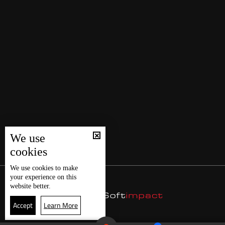
We use
cookies
We use
cookies
to make
your experience on this
website better.
Accept
Learn More