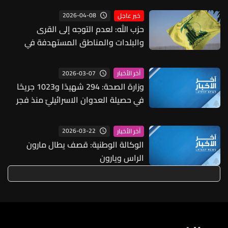
طراز إف-15إي في إيران في ساعة مبكرة
2026-04-08
خبر عاجل
من يوم الأربعاء لا أساس لها من الصحة
حزب الله: لعدم التوجه إلى القرى
وغير صحيحة
والبلدات والمناطق المستهدفة في
الجنوب والبقاع والضاحية قبل الإعلان
الرسمي لوقف إطلاق النار في لبنان
2026-03-07
آخر الأخبار
وزارة الصحة: 294 شهيدًا و1023 جريحًا
في حصيلة العدوان الاسرائيليّ منذ فجر
الاثنين 2 آذار حتى بعد ظهر السبت 7 آذار
2026-03-22
آخر الأخبار
الوكالة الوطنية: قصف يطال مارون
الراس ويارون