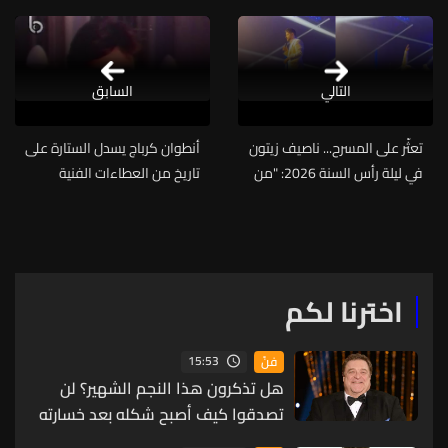
التالي
السابق
تعثّر على المسرح... ناصيف زيتون
أنطوان كرباج يسدل الستارة على
في ليلة رأس السنة 2026: "من
تاريخ من العطاءات الفنية
أول السهرة كنت خائف أوقع"
(فيديو)
اخترنا لكم
15:53
فنّ
هل تذكرون هذا النجم الشهير؟ لن
تصدقوا كيف أصبح شكله بعد خسارته
90 كيلوغراماً! (صورة)