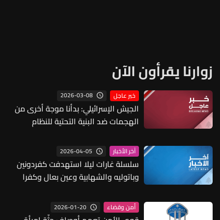
زوارنا يقرأون الآن
2026-03-08
خبر عاجل
الجيش الإسرائيلي: بدأنا موجة أخرى من
الهجمات ضد البنية التحتية للنظام
الإيراني في كل أنحاء إيران
2026-04-05
آخر الأخبار
سلسلة غارات ليلا استهدفت كفردونين
وباتوليه والشهابية وعين بعال وكفرا
وصديقين ووادي الحجير في قضاء صور
2026-01-20
أمن وقضاء