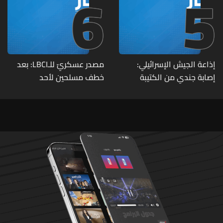
6
5
إذاعة الجيش الإسرائيلي:
مصدر عسكريّ للـLBCI: بعد
إصابة جندي من الكتيبة
خطف مسلحين لأحد
الهندسية 607 بنيران قواتنا
العسكريين على طريق يونين -
في بلدة الطيري جنوبي لبنان
شعث (بعلبك) على أثر خلاف
شخصيّ باشر الجيش
بملاحقتهم ونفّذ عمليات
دهم لتوقيفهم فأُفرج عن
العسكريّ المخطوف
والوحدات المختصة تعمل
على توقيف الخاطفين