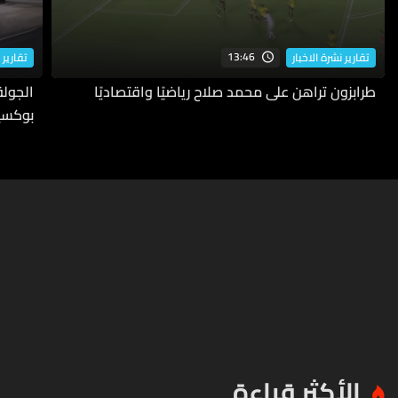
13:46
تقارير نشرة الاخبار
تقارير 
طرابزون تراهن على محمد صلاح رياضيًا واقتصاديًا
بوكسي
الأكثر قراءة