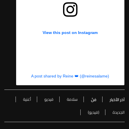
View this post on Instagram
A post shared by Reine 👑 (@reinesalame)
سلامة
فيديو
أغنية
آخر الأخبار
فنّ
الجديدة
(فيديو)