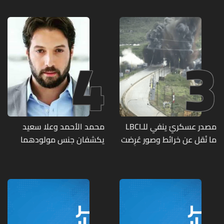
للدعارة في الحمرا ويوقف
متورطين
4
3
مصدر عسكريّ ينفي للـLBCI
محمد الأحمد وعلا سعيد
ما نُقل عن خرائط وصور عُرِضت
يكشفان جنس مولودهما
أمام الوفد اللبنانيّ تُبيّن
الأول (صورة)
مواقع مراكز قيادية ومنشآت
تحت الأرض