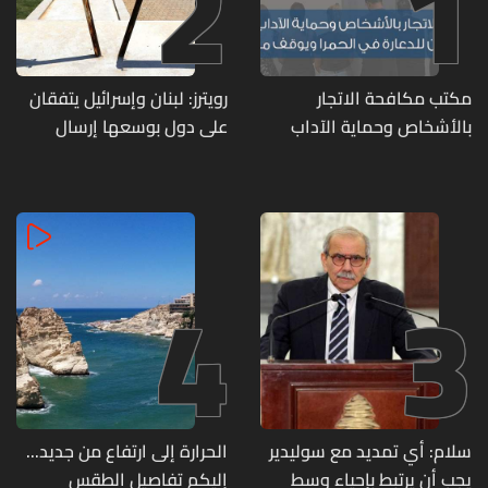
2
1
مكتب مكافحة الاتجار
رويترز: لبنان وإسرائيل يتفقان
بالأشخاص وحماية الآداب
على دول بوسعها إرسال
يفكّك شبكتين منظّمتين
قوات للتحقق من نزع سلاح
للدعارة في الحمرا ويوقف
حزب الله
متورطين
4
3
سلام: أي تمديد مع سوليدير
الحرارة إلى ارتفاع من جديد...
يجب أن يرتبط بإحياء وسط
إليكم تفاصيل الطقس