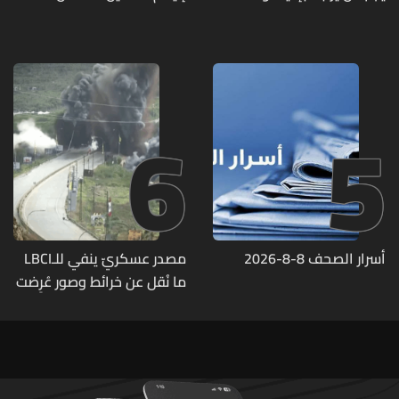
بيروت ومؤشرات أداء واضحة
6
5
أسرار الصحف 8-8-2026
مصدر عسكريّ ينفي للـLBCI
ما نُقل عن خرائط وصور عُرِضت
أمام الوفد اللبنانيّ تُبيّن
مواقع مراكز قيادية ومنشآت
تحت الأرض