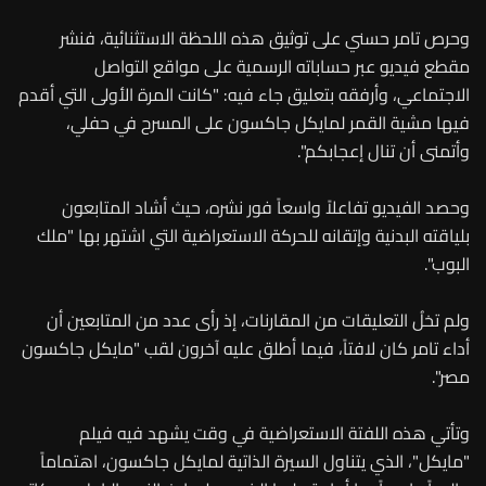
وحرص تامر حسني على توثيق هذه اللحظة الاستثنائية، فنشر
مقطع فيديو عبر حساباته الرسمية على مواقع التواصل
الاجتماعي، وأرفقه بتعليق جاء فيه: "كانت المرة الأولى التي أقدم
فيها مشية القمر لمايكل جاكسون على المسرح في حفلي،
وأتمنى أن تنال إعجابكم".
وحصد الفيديو تفاعلاً واسعاً فور نشره، حيث أشاد المتابعون
بلياقته البدنية وإتقانه للحركة الاستعراضية التي اشتهر بها "ملك
البوب".
ولم تخلُ التعليقات من المقارنات، إذ رأى عدد من المتابعين أن
أداء تامر كان لافتاً، فيما أطلق عليه آخرون لقب "مايكل جاكسون
مصر".
وتأتي هذه اللفتة الاستعراضية في وقت يشهد فيه فيلم
"مايكل"، الذي يتناول السيرة الذاتية لمايكل جاكسون، اهتماماً