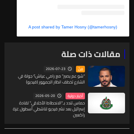
A post shared by Tamer Hosny (@tamerhosny)
مقالات ذات صلة
2026-07-23
فنّ
"شو عم يصير" مع رامي عياش؟ جولة في
الشارع تخطف انظار الجمهور (فيديو)
2026-05-20
أخبار دولية
حماس تندد بـ"الانحطاط الأخلاقي" لقادة
إسرائيل بعد نشر فيديو لناشطي أسطول غزة
راكعين