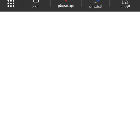
البث المباشر
البرامج
الرئيسية
الاشعارات
موقع البرامج
الجدول
البث المباشر
العودة للأعلى
انضم الى ملايين المتابعين
LBCI Lebanon
LBCI News