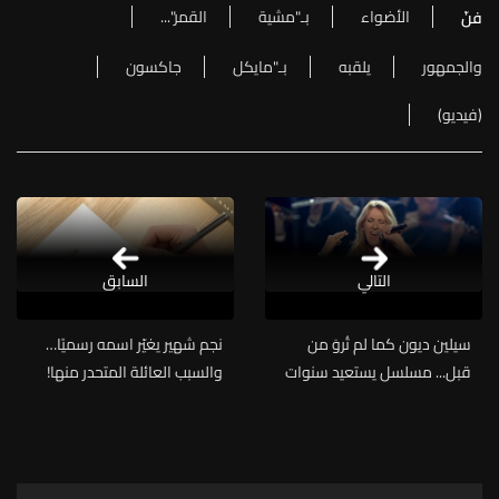
الأضواء
بـ"مشية
القمر"...
فنّ
والجمهور
يلقبه
بـ"مايكل
جاكسون
(فيديو)
التالي
السابق
سيلين ديون كما لم تُروَ من
نجم شهير يغيّر اسمه رسميًا…
قبل... مسلسل يستعيد سنوات
والسبب العائلة المتحدر منها!
الطفولة وهذه التفاصيل