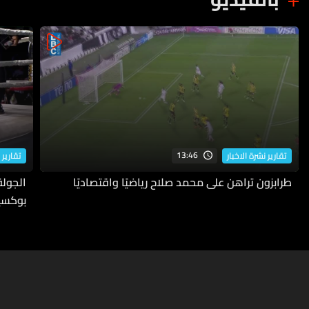
13:46
تقارير نشرة الاخبار
تقارير 
طرابزون تراهن على محمد صلاح رياضيًا واقتصاديًا
بوكسي