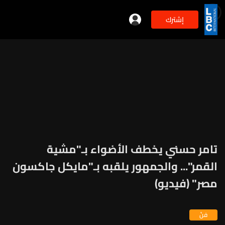
إشترك
min
2
تامر حسني يخطف الأضواء بـ"مشية
القمر"... والجمهور يلقبه بـ"مايكل جاكسون
مصر" (فيديو)
فنّ