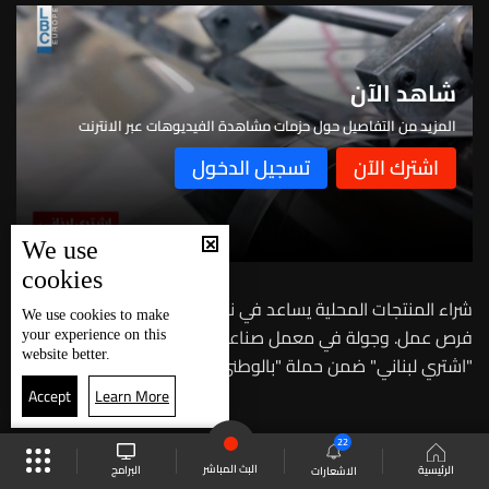
شاهد الآن
المزيد من التفاصيل حول حزمات مشاهدة الفيديوهات عبر الانترنت
We use
cookies
شراء المنتجات المحلية يساعد في نمو الاقتصاد اللبناني وخلق
We use
cookies
to make
فرص عمل. وجولة في معمل صناعة البلاستيك GPI في اطار فقرة
your experience on this
website better.
"اشتري لبناني" ضمن حملة "بالوطني بدعم وطني"
Accept
Learn More
22
البث المباشر
البرامج
الرئيسية
الاشعارات
*
حفاظاً على حقوق الملكية الفكرية يرجى عدم نسخ ما يزيد عن