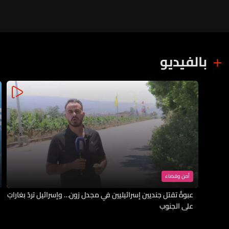
بالفيديو
أمن وقضاء
عبوةٌ تقتل جنديين إسرائيليين في مجدل زون… وإسرائيل تردّ بغاراتٍ
على الجنوب