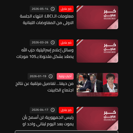
2026-05-14
خبر عاجل
معلومات الـLBCI: انتهاء الجلسة
الاولى من المفاوضات اللبنانية
الاسرائيلية في واشنطن
2026-03-26
خبر عاجل
وسائل إعلام إسرائيلية: حزب الله
يصعّد بشكل ملحوظ بـ105 موجات
هجومية في اليوم وهو العدد
الأعلى منذ بداية الحرب
2026-01-19
أخبار دولية
من حيفا… تفاصيل مرتقبة عن نتائج
اجتماع الكابينت
2026-04-17
خبر عاجل
رئيس الجمهورية: لن أسمحَ بأن
يموت بعد اليوم لبناني واحد او
بإستمرارِ النزفِ من أهلي وشعبي