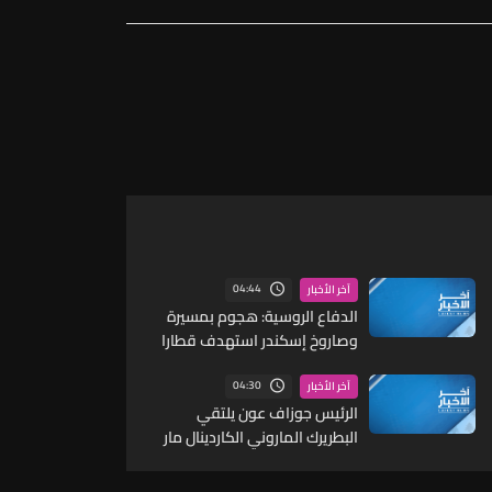
04:44
آخر الأخبار
الدفاع الروسية: هجوم بمسيرة
وصاروخ إسكندر استهدف قطارا
لمعدات عسكرية أوكرانية في
مقاطعة دنيبروبتروفسك
04:30
آخر الأخبار
الرئيس جوزاف عون يلتقي
البطريرك الماروني الكاردينال مار
بشارة بطرس الراعي