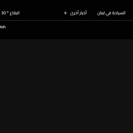
o
بيروت
29
o
السياحة في لبنان
أخبار أخرى
البقاع
30
o
الجنوب
28
ish
o
الشمال
30
o
جبل لبنان
28
o
كسروان
29
o
متن
29
o
بيروت
29