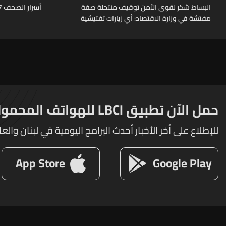
البساط شكر لقوى الأمن توقيف منتحلة صفة
أسرار الصحف 7-8-2026
مفتشة في وزارة الاقتصاد: أي زيارات تفتيشية
تقوم بها الوزارة تتم حصراً عبر المفتشين
الرسميين
حمل الآن تطبيق LBCI للهواتف المحمولة
للإطلاع على أخر الأخبار أحدث البرامج اليومية في لبنان والعا
App Store
Google Play