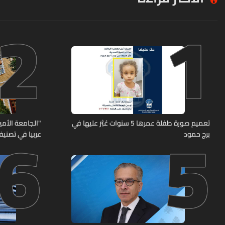
2
1
6
5
تعميم صورة طفلة عمرها 5 سنوات عُثِرَ عليها في
"الجامعة الأمير
برج حمود
عربيا في تصنيف UNIRANKS للعام 