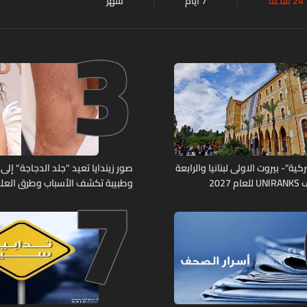
24 ساعة
7 أيام
شهر
3
7
كية"- بيروت الاولى لبنانيا والرابعة
صور زيندايا تعيد "جلد الدجاجة" إلى 
2027
وطبيبة تكشف الأسباب وطرق العلا