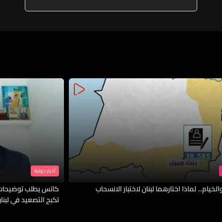
من أجلِ مصالحِ نفوذِ الآخرين أو
حساباتِ محاورِ القوى القريبة أو
البعيدة
أخبار دولية
لخيام... لماذا اختارهما لبنان لاختبار الانسحاب
كاتس يطلب توضيحات 
تكبح التصعيد في لبنا