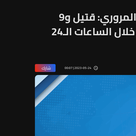
إحصاءات غرفة التحكم المروري: قتيل و9
جرحى في 5 حوادث سير خلال الساعات الـ24
شارك
2023-05-24 | 00:07