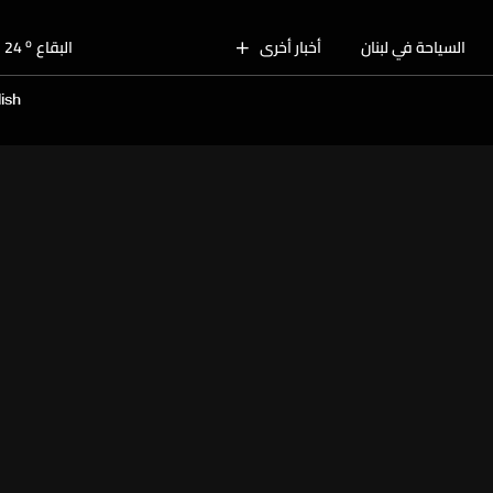
o
بيروت
29
o
السياحة في لبنان
أخبار أخرى
البقاع
24
o
الجنوب
27
ish
o
الشمال
28
o
جبل لبنان
26
o
كسروان
28
o
متن
28
o
بيروت
29