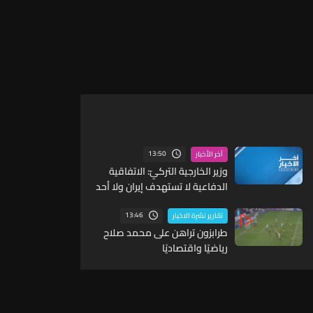
13:50
آخر الأخبار
وزير الخارجية التركيّ: الاتفاقية
الدفاعية لا تستهدف إيران ولا أحد
يُعد هدفا ما دام لا يهاجم الدول
الأعضاء
13:46
تقارير نشرة الاخبار
طرابزون تراهن على محمد صلاح
رياضيًا واقتصاديًا