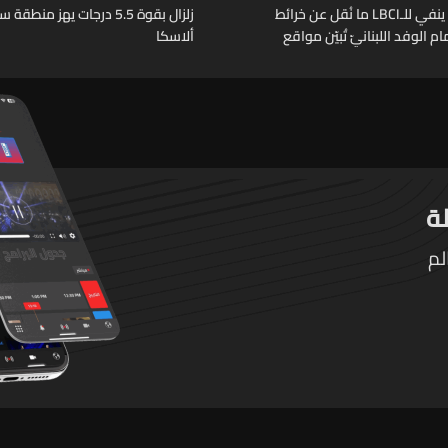
مصدر عسكريّ ينفي للـLBCI ما نُقل عن خرائط
زلزال بقوة 5.5 درجات يهز منط
م الوفد اللبنانيّ تُبيّن مواقع
ألاسكا
ومنشآت تحت الأرض
لم