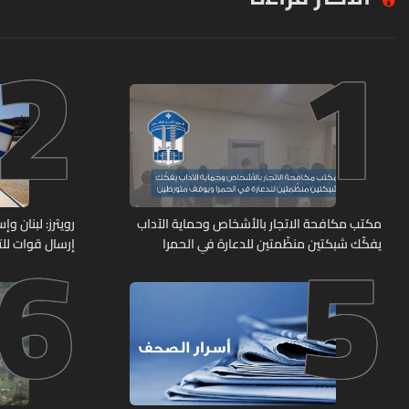
2
1
6
5
مكتب مكافحة الاتجار بالأشخاص وحماية الآداب
رويترز: لبنان 
يفكّك شبكتين منظّمتين للدعارة في الحمرا
إرسال قوات للت
ويوقف متورطين