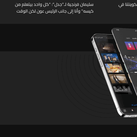
قة سكوينتنا في
سليمان فرنجية لـ"جدل": "كل واحد بيتعلم من
كيسه" وأنا إلى جانب الرئيس عون لكن الوقت
وحصانتنا ووحدتنا الداخلية وتفاهمنا هي الحل
وعلينا أن نتعلم مما يحصل في المنطقة ونستفيد
منه